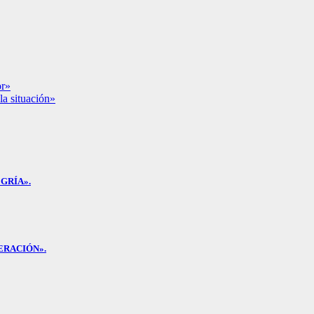
or»
la situación»
GRÍA».
ERACIÓN».