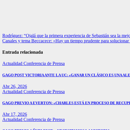
Navegación
Rodríguez: “Ojalá que la primera experiencia de Sebastián sea la mej
Canales y tema Beccacece: «Hay un tiempo prudente para solucionar 
de
entradas
Entrada relacionada
Actualidad
Conferencia de Prensa
GAGO POST VICTORIA ANTE LA UC: «GANAR UN CLÁSICO ES UNA ALE
Abr 26, 2026
Actualidad
Conferencia de Prensa
GAGO PREVIO A EVERTON: «CHARLES ESTÁ EN PROCESO DE RECUP
Abr 17, 2026
Actualidad
Conferencia de Prensa