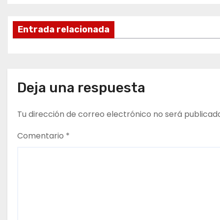
a
Entrada relacionada
v
e
g
Deja una respuesta
a
Tu dirección de correo electrónico no será publicad
c
i
Comentario
*
ó
n
d