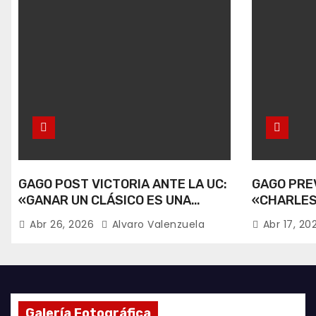
GAGO POST VICTORIA ANTE LA UC:
GAGO PREV
«GANAR UN CLÁSICO ES UNA
«CHARLES
ALEGRÍA».
RECUPERA
Abr 26, 2026
Alvaro Valenzuela
Abr 17, 2
Galería Fotográfica