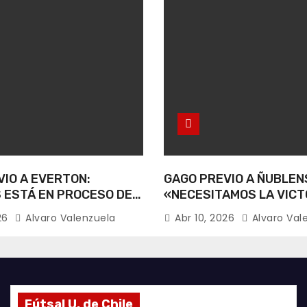
IO A EVERTON:
GAGO PREVIO A ÑUBLEN
 ESTÁ EN PROCESO DE
«NECESITAMOS LA VICT
CIÓN».
026
Alvaro Valenzuela
Abr 10, 2026
Alvaro Val
Fútsal U. de Chile