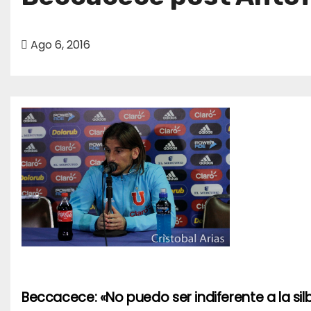
Ago 6, 2016
Beccacece: «No puedo ser indiferente a la silb
N