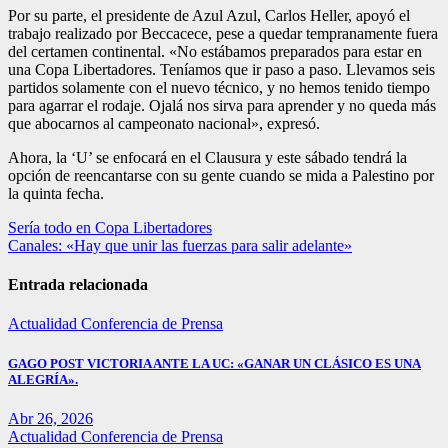
Por su parte, el presidente de Azul Azul, Carlos Heller, apoyó el
trabajo realizado por Beccacece, pese a quedar tempranamente fuera
del certamen continental. «No estábamos preparados para estar en
una Copa Libertadores. Teníamos que ir paso a paso. Llevamos seis
partidos solamente con el nuevo técnico, y no hemos tenido tiempo
para agarrar el rodaje. Ojalá nos sirva para aprender y no queda más
que abocarnos al campeonato nacional», expresó.
Ahora, la ‘U’ se enfocará en el Clausura y este sábado tendrá la
opción de reencantarse con su gente cuando se mida a Palestino por
la quinta fecha.
Navegación
Sería todo en Copa Libertadores
Canales: «Hay que unir las fuerzas para salir adelante»
de
entradas
Entrada relacionada
Actualidad
Conferencia de Prensa
GAGO POST VICTORIA ANTE LA UC: «GANAR UN CLÁSICO ES UNA
ALEGRÍA».
Abr 26, 2026
Actualidad
Conferencia de Prensa