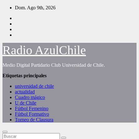
Saltar
Dom. Ago 9th, 2026
al
contenido
Radio AzulChile
Medio Digital Partidario Club Universidad de Chile.
Etiquetas principales
universidad de chile
actualidad
Cuadro mágico
U de Chile
Fútbol Femenino
Fútbol Formativo
Torneo de Clausura