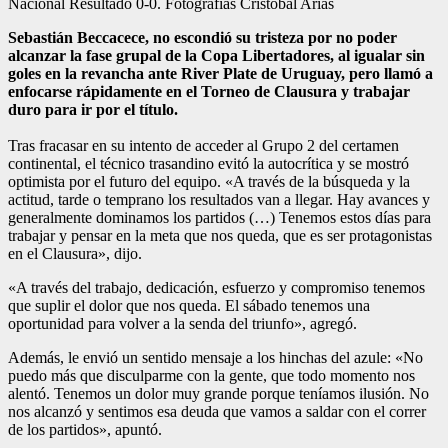
Nacional Resultado 0-0. Fotografias Cristobal Arias
Sebastián Beccacece, no escondió su tristeza por no poder
alcanzar la fase grupal de la Copa Libertadores, al igualar sin
goles en la revancha ante River Plate de Uruguay, pero llamó a
enfocarse rápidamente en el Torneo de Clausura y trabajar
duro para ir por el título.
Tras fracasar en su intento de acceder al Grupo 2 del certamen
continental, el técnico trasandino evitó la autocrítica y se mostró
optimista por el futuro del equipo. «A través de la búsqueda y la
actitud, tarde o temprano los resultados van a llegar. Hay avances y
generalmente dominamos los partidos (…) Tenemos estos días para
trabajar y pensar en la meta que nos queda, que es ser protagonistas
en el Clausura», dijo.
«A través del trabajo, dedicación, esfuerzo y compromiso tenemos
que suplir el dolor que nos queda. El sábado tenemos una
oportunidad para volver a la senda del triunfo», agregó.
Además, le envió un sentido mensaje a los hinchas del azule: «No
puedo más que disculparme con la gente, que todo momento nos
alentó. Tenemos un dolor muy grande porque teníamos ilusión. No
nos alcanzó y sentimos esa deuda que vamos a saldar con el correr
de los partidos», apuntó.