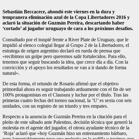
Sebastián Beccacece, ahondó este viernes en la dura y
tempranera eliminación azul de la Copa Libertadores 2016 y
aclaró la situación de Guzmán Pereira, descartando haber
‘cortado’ al jugador uruguayo de cara a los próximos desafíos.
Consultado por el traspié frente a River Plate de Uruguay, que le
impidió al elenco colegial llegar al Grupo 2 de la Libertadores, el
estratega de origen argentino declaró en rueda de prensa que
«recibimos un golpe pero queremos salir fortalecidos. Para ello,
tenemos que seguir buscando la idea, que crece día a día. Con la
convicción y el apoyo los resultados se van a ir dando de forma
natural».
De esta forma, el oriundo de Rosario afirmó que el objetivo
primordial ahora es seguir trabajando arduamente con el fin de ser
100% protagonistas en el Clausura y luchar por el título. Tras las
primeras cuatro fechas del torneo nacional, la ‘U’ es sexta con seis
unidades, con un registro de un triunfo y tres empates.
Respecto a la ausencia de Guzmán Pereira en la citación para el
pleito de este sábado ante Palestino, decisión técnica que generó la
molestia en el agente del jugador, el otrora ayudante técnico de la
‘Roja’ aclaró que «hoy Guzmán hizo un entrenamiento bárbaro,
pero lamentablemente tuvo una molestia en la rodilla y tuvimos que