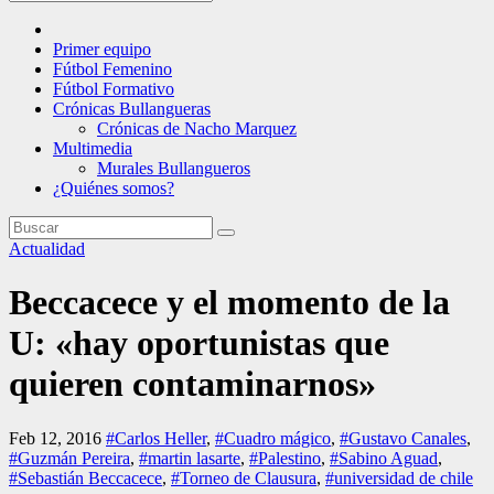
Primer equipo
Fútbol Femenino
Fútbol Formativo
Crónicas Bullangueras
Crónicas de Nacho Marquez
Multimedia
Murales Bullangueros
¿Quiénes somos?
Actualidad
Beccacece y el momento de la
U: «hay oportunistas que
quieren contaminarnos»
Feb 12, 2016
#Carlos Heller
,
#Cuadro mágico
,
#Gustavo Canales
,
#Guzmán Pereira
,
#martin lasarte
,
#Palestino
,
#Sabino Aguad
,
#Sebastián Beccacece
,
#Torneo de Clausura
,
#universidad de chile