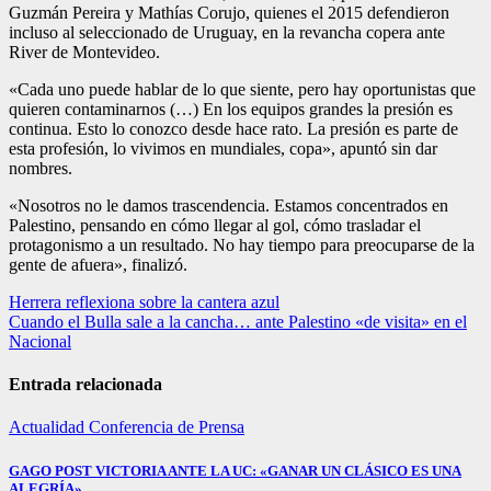
Guzmán Pereira y Mathías Corujo, quienes el 2015 defendieron
incluso al seleccionado de Uruguay, en la revancha copera ante
River de Montevideo.
«Cada uno puede hablar de lo que siente, pero hay oportunistas que
quieren contaminarnos (…) En los equipos grandes la presión es
continua. Esto lo conozco desde hace rato. La presión es parte de
esta profesión, lo vivimos en mundiales, copa», apuntó sin dar
nombres.
«Nosotros no le damos trascendencia. Estamos concentrados en
Palestino, pensando en cómo llegar al gol, cómo trasladar el
protagonismo a un resultado. No hay tiempo para preocuparse de la
gente de afuera», finalizó.
Navegación
Herrera reflexiona sobre la cantera azul
Cuando el Bulla sale a la cancha… ante Palestino «de visita» en el
de
Nacional
entradas
Entrada relacionada
Actualidad
Conferencia de Prensa
GAGO POST VICTORIA ANTE LA UC: «GANAR UN CLÁSICO ES UNA
ALEGRÍA».