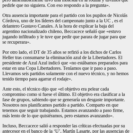
pedirle que no siguiera. Con eso respondo a la pregunta».
Otra ausencia importante para el partido con los pupilos de Nicolás
Córdova, uno de los líderes del campeonato junto a la UC , es el
delantero Gustavo Canales. A la hora de explicar la baja del
argentino nacionalizado chileno, Beccacece señaló que «estuvo
jugando infiltrado y le tuve que pedir que parara de jugar para que
se recuperara».
Por otro lado, el DT de 35 años se refirió a los dichos de Carlos
Heller tras consumarse la eliminación azul de la Libertadores. El
presidente de Azul Azul indicó que «no estábamos preparados para
estar en una Copa Libertadores. Teníamos que ir paso a paso.
Llevamos seis partidos solamente con el nuevo técnico, y no hemos
tenido tiempo para agarrar el rodaje».
Ante esto, el técnico dijo que «el objetivo era pelear cada
compromiso como si fuese el último. El objetivo era clasificar a la
fase de grupos, sabiendo que se generaría un desgaste importante.
Nosotros nos planificamos partido a partido. Comparto en que
tenemos que seguir trabajando. Estamos avanzando a paso firme,
más lento de lo que quisiéramos, pero estamos avanzando».
Incluso, Beccacece salió a responder las críticas efectuadas por su
antecesor en el banco de la ‘U’, Martín Lasarte, por las ausencias de