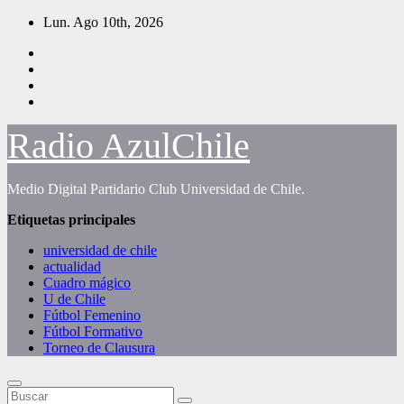
Saltar
Lun. Ago 10th, 2026
al
contenido
Radio AzulChile
Medio Digital Partidario Club Universidad de Chile.
Etiquetas principales
universidad de chile
actualidad
Cuadro mágico
U de Chile
Fútbol Femenino
Fútbol Formativo
Torneo de Clausura