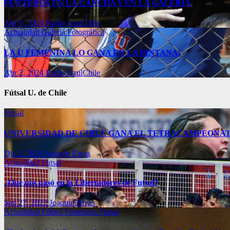
PUNTEROS EN LA CANCHA Y EN LA GALERÍA
Abr 8, 2024
Radio AzulChile
Actualidad
Galería Fotográfica
LA U FEMENINA LO GANA EN LA PINTANA!
Abr 2, 2024
Radio AzulChile
Fútsal U. de Chile
Futsal
UNIVERSIDAD DE CHILE GANA EL TETRACAMPEONAT
Dic 2, 2024
Joaquín Rivas
Actualidad
Futsal
¿Qué nos pasó en la Libertadores de Futsal?
Sep 27, 2022
Joaquín Rivas
Actualidad
Fútbol Femenino
Futsal