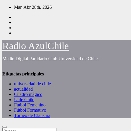
Saltar
Mar. Abr 28th, 2026
al
contenido
Radio AzulChile
Medio Digital Partidario Club Universidad de Chile.
Etiquetas principales
universidad de chile
actualidad
Cuadro mágico
U de Chile
Fútbol Femenino
Fútbol Formativo
Torneo de Clausura