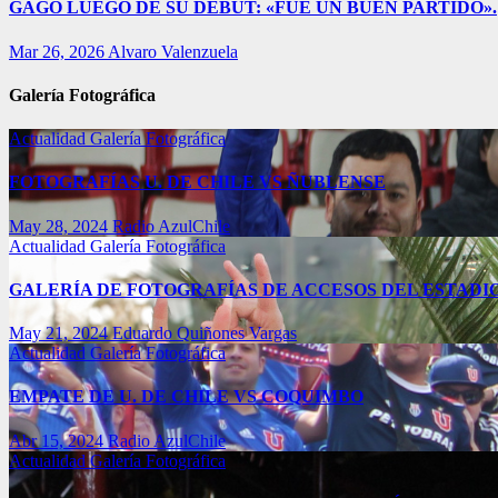
GAGO LUEGO DE SU DEBUT: «FUE UN BUEN PARTIDO».
Mar 26, 2026
Alvaro Valenzuela
Galería Fotográfica
Actualidad
Galería Fotográfica
FOTOGRAFÍAS U. DE CHILE VS ÑUBLENSE
May 28, 2024
Radio AzulChile
Actualidad
Galería Fotográfica
GALERÍA DE FOTOGRAFÍAS DE ACCESOS DEL ESTADI
May 21, 2024
Eduardo Quiñones Vargas
Actualidad
Galería Fotográfica
EMPATE DE U. DE CHILE VS COQUIMBO
Abr 15, 2024
Radio AzulChile
Actualidad
Galería Fotográfica