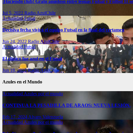
¡Haciendo club! Grato amistoso entre leonas Futsal y Fútbol 11 se
Jul 5, 2022
Radio AzulChile
Actualidad
Futsal
Decisiva fecha vivirá el equipo Futsal en la final del certamen
Jun 24, 2022
Radio AzulChile
Actualidad
Futsal
El clásico fue azul en el Futsal
Jun 18, 2022
Radio AzulChile
Azules en el Mundo
Actualidad
Azules por el mundo
CONTINUA LA PESADILLA DE ARAOS: NUEVA LESIÓN.
Feb 17, 2024
Alvaro Valenzuela
Actualidad
Azules por el mundo