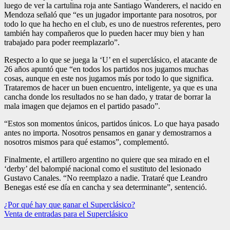
luego de ver la cartulina roja ante Santiago Wanderers, el nacido en
Mendoza señaló que “es un jugador importante para nosotros, por
todo lo que ha hecho en el club, es uno de nuestros referentes, pero
también hay compañeros que lo pueden hacer muy bien y han
trabajado para poder reemplazarlo”.
Respecto a lo que se juega la ‘U’ en el superclásico, el atacante de
26 años apuntó que “en todos los partidos nos jugamos muchas
cosas, aunque en este nos jugamos más por todo lo que significa.
Trataremos de hacer un buen encuentro, inteligente, ya que es una
cancha donde los resultados no se han dado, y tratar de borrar la
mala imagen que dejamos en el partido pasado”.
“Estos son momentos únicos, partidos únicos. Lo que haya pasado
antes no importa. Nosotros pensamos en ganar y demostrarnos a
nosotros mismos para qué estamos”, complementó.
Finalmente, el artillero argentino no quiere que sea mirado en el
‘derby’ del balompié nacional como el sustituto del lesionado
Gustavo Canales. “No reemplazo a nadie. Trataré que Leandro
Benegas esté ese día en cancha y sea determinante”, sentenció.
Navegación
¿Por qué hay que ganar el Superclásico?
Venta de entradas para el Superclásico
de