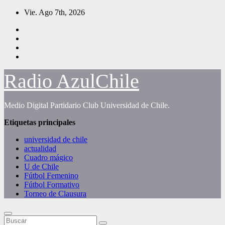
Saltar
Vie. Ago 7th, 2026
al
contenido
Radio AzulChile
Medio Digital Partidario Club Universidad de Chile.
Etiquetas principales
universidad de chile
actualidad
Cuadro mágico
U de Chile
Fútbol Femenino
Fútbol Formativo
Torneo de Clausura