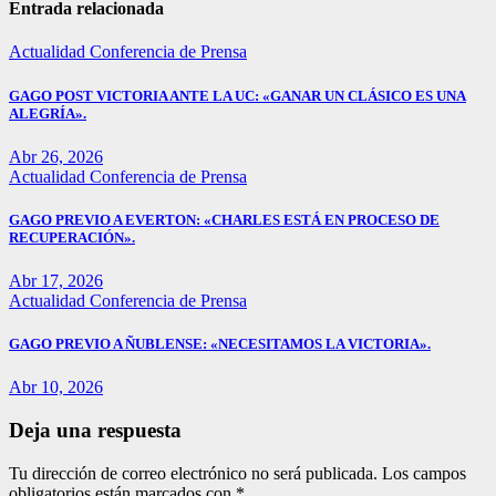
entradas
Entrada relacionada
Actualidad
Conferencia de Prensa
GAGO POST VICTORIA ANTE LA UC: «GANAR UN CLÁSICO ES UNA
ALEGRÍA».
Abr 26, 2026
Actualidad
Conferencia de Prensa
GAGO PREVIO A EVERTON: «CHARLES ESTÁ EN PROCESO DE
RECUPERACIÓN».
Abr 17, 2026
Actualidad
Conferencia de Prensa
GAGO PREVIO A ÑUBLENSE: «NECESITAMOS LA VICTORIA».
Abr 10, 2026
Deja una respuesta
Tu dirección de correo electrónico no será publicada.
Los campos
obligatorios están marcados con
*