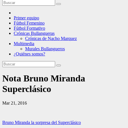
Primer equipo
Fútbol Femenino
Fútbol Formativo
Crónicas Bullangueras
Crónicas de Nacho Marquez
Multimedia
Murales Bullangueros
¿Quiénes somos?
Nota Bruno Miranda
Superclásico
Mar 21, 2016
Navegación
Bruno Miranda la sorpresa del Superclásico