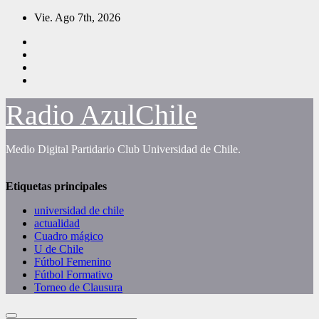
Saltar
Vie. Ago 7th, 2026
al
contenido
Radio AzulChile
Medio Digital Partidario Club Universidad de Chile.
Etiquetas principales
universidad de chile
actualidad
Cuadro mágico
U de Chile
Fútbol Femenino
Fútbol Formativo
Torneo de Clausura