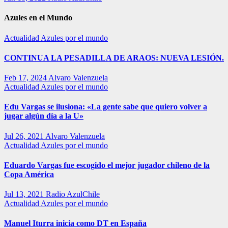
Azules en el Mundo
Actualidad
Azules por el mundo
CONTINUA LA PESADILLA DE ARAOS: NUEVA LESIÓN.
Feb 17, 2024
Alvaro Valenzuela
Actualidad
Azules por el mundo
Edu Vargas se ilusiona: «La gente sabe que quiero volver a
jugar algún día a la U»
Jul 26, 2021
Alvaro Valenzuela
Actualidad
Azules por el mundo
Eduardo Vargas fue escogido el mejor jugador chileno de la
Copa América
Jul 13, 2021
Radio AzulChile
Actualidad
Azules por el mundo
Manuel Iturra inicia como DT en España