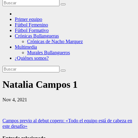
Primer equipo
Fútbol Femenino
Fútbol Formativo
Crónicas Bullangueras
Crónicas de Nacho Marquez
Multimedia
Murales Bullangueros
¿Quiénes somos?
Natalia Campos 1
Nov 4, 2021
Navegación
Campos previo al debut copero: «Todo el equipo está de cabeza en
este desafío»
de