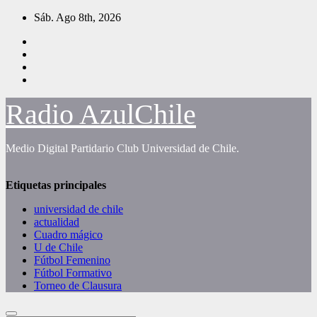
Saltar
Sáb. Ago 8th, 2026
al
contenido
Radio AzulChile
Medio Digital Partidario Club Universidad de Chile.
Etiquetas principales
universidad de chile
actualidad
Cuadro mágico
U de Chile
Fútbol Femenino
Fútbol Formativo
Torneo de Clausura