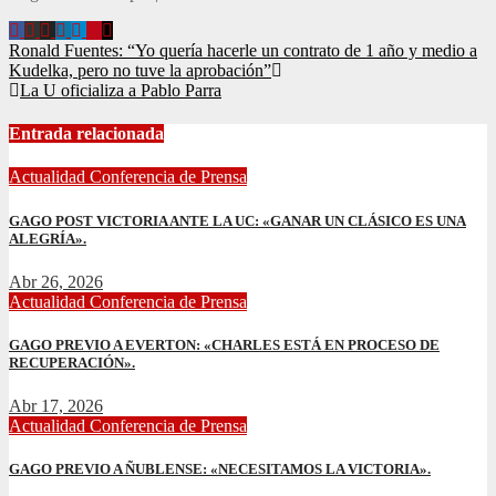
Navegación
Ronald Fuentes: “Yo quería hacerle un contrato de 1 año y medio a
Kudelka, pero no tuve la aprobación”
de
La U oficializa a Pablo Parra
entradas
Entrada relacionada
Actualidad
Conferencia de Prensa
GAGO POST VICTORIA ANTE LA UC: «GANAR UN CLÁSICO ES UNA
ALEGRÍA».
Abr 26, 2026
Actualidad
Conferencia de Prensa
GAGO PREVIO A EVERTON: «CHARLES ESTÁ EN PROCESO DE
RECUPERACIÓN».
Abr 17, 2026
Actualidad
Conferencia de Prensa
GAGO PREVIO A ÑUBLENSE: «NECESITAMOS LA VICTORIA».