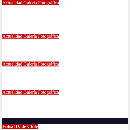
Actualidad
Galería Fotográfica
GALERÍA DE FOTOGRAFÍAS DE ACCESOS DEL
ESTADIO NACIONAL, CLÁSICO UNIVERSITARIO
May 21, 2024
Eduardo Quiñones Vargas
Actualidad
Galería Fotográfica
EMPATE DE U. DE CHILE VS COQUIMBO
Abr 15, 2024
Radio AzulChile
Actualidad
Galería Fotográfica
PUNTEROS EN LA CANCHA Y EN LA GALERÍA
Abr 8, 2024
Radio AzulChile
Actualidad
Galería Fotográfica
LA U FEMENINA LO GANA EN LA PINTANA!
Abr 2, 2024
Radio AzulChile
Fútsal U. de Chile