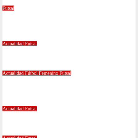
Futsal
UNIVERSIDAD DE CHILE GANA EL
TETRACAMPEONATO DEL FUTSAL FEMENINO
Dic 2, 2024
Joaquín Rivas
Actualidad
Futsal
¿Qué nos pasó en la Libertadores de Futsal?
Sep 27, 2022
Joaquín Rivas
Actualidad
Fútbol Femenino
Futsal
¡Haciendo club! Grato amistoso entre leonas Futsal y Fútbol 11
se vivió ayer en La Florida
Jul 5, 2022
Radio AzulChile
Actualidad
Futsal
Decisiva fecha vivirá el equipo Futsal en la final del certamen
Jun 24, 2022
Radio AzulChile