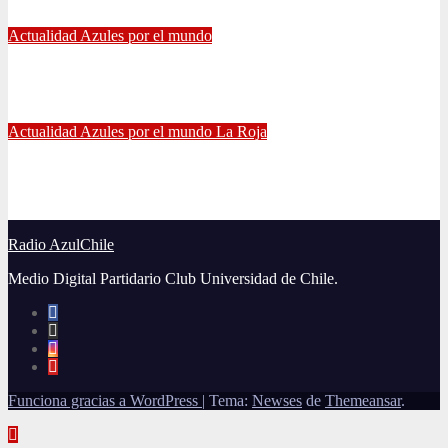
Jul 13, 2021
Radio AzulChile
Actualidad
Azules por el mundo
Manuel Iturra inicia como DT en España
Jul 5, 2021
Alvaro Valenzuela
Actualidad
Azules por el mundo
La Roja
El gran partido de Eugenio Mena ante Argentina
Jun 4, 2021
Radio AzulChile
Radio AzulChile
Medio Digital Partidario Club Universidad de Chile.
Funciona gracias a WordPress
|
Tema:
Newses
de
Themeansar
.