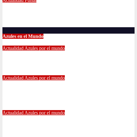
Actualidad
Futsal
El clásico fue azul en el Futsal
Jun 18, 2022
Radio AzulChile
Azules en el Mundo
Actualidad
Azules por el mundo
CONTINUA LA PESADILLA DE ARAOS: NUEVA LESIÓN.
Feb 17, 2024
Alvaro Valenzuela
Actualidad
Azules por el mundo
Edu Vargas se ilusiona: «La gente sabe que quiero volver a
jugar algún día a la U»
Jul 26, 2021
Alvaro Valenzuela
Actualidad
Azules por el mundo
Eduardo Vargas fue escogido el mejor jugador chileno de la
Copa América