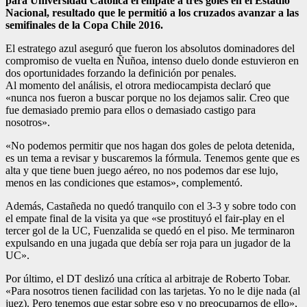
para Universidad Católica el empate a tres goles en el Estadio
Nacional, resultado que le permitió a los cruzados avanzar a las
semifinales de la Copa Chile 2016.
El estratego azul aseguró que fueron los absolutos dominadores del
compromiso de vuelta en Ñuñoa, intenso duelo donde estuvieron en
dos oportunidades forzando la definición por penales.
Al momento del análisis, el otrora mediocampista declaró que
«nunca nos fueron a buscar porque no los dejamos salir. Creo que
fue demasiado premio para ellos o demasiado castigo para
nosotros».
«No podemos permitir que nos hagan dos goles de pelota detenida,
es un tema a revisar y buscaremos la fórmula. Tenemos gente que es
alta y que tiene buen juego aéreo, no nos podemos dar ese lujo,
menos en las condiciones que estamos», complementó.
Además, Castañeda no quedó tranquilo con el 3-3 y sobre todo con
el empate final de la visita ya que «se prostituyó el fair-play en el
tercer gol de la UC, Fuenzalida se quedó en el piso. Me terminaron
expulsando en una jugada que debía ser roja para un jugador de la
UC».
Por último, el DT deslizó una crítica al arbitraje de Roberto Tobar.
«Para nosotros tienen facilidad con las tarjetas. Yo no le dije nada (al
juez). Pero tenemos que estar sobre eso y no preocuparnos de ello»,