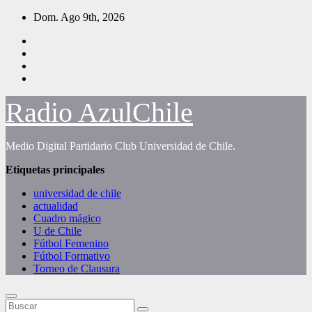
Saltar
Dom. Ago 9th, 2026
al
contenido
Radio AzulChile
Medio Digital Partidario Club Universidad de Chile.
Etiquetas principales
universidad de chile
actualidad
Cuadro mágico
U de Chile
Fútbol Femenino
Fútbol Formativo
Torneo de Clausura