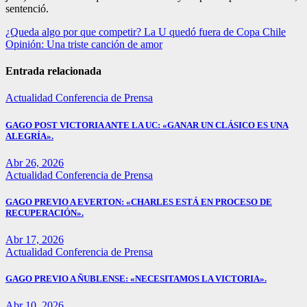
sentenció.
Navegación
¿Queda algo por que competir? La U quedó fuera de Copa Chile
Opinión: Una triste canción de amor
de
entradas
Entrada relacionada
Actualidad
Conferencia de Prensa
GAGO POST VICTORIA ANTE LA UC: «GANAR UN CLÁSICO ES UNA
ALEGRÍA».
Abr 26, 2026
Actualidad
Conferencia de Prensa
GAGO PREVIO A EVERTON: «CHARLES ESTÁ EN PROCESO DE
RECUPERACIÓN».
Abr 17, 2026
Actualidad
Conferencia de Prensa
GAGO PREVIO A ÑUBLENSE: «NECESITAMOS LA VICTORIA».
Abr 10, 2026