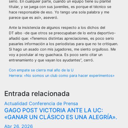
serio. En cualquier parte, cuando un equipo tiene su plantel
titular, y se juega con sus juveniles, es porque el técnico se
hace responsable de eso. Yo tengo una sola palabra y me
parece que es así», aseveró.
Ante la insistencia de algunos respecto a los dichos del
DT albo -de que otros se preocupaban de lo extra deportivo-
añadió que: «Tenemos distintas apreciaciones, es poco serio
pasarles información a los periodistas para que no te critiquen.
Si hago un asado con mis jugadores, me siento orgulloso. Me
voy a postular al rey guachaca. Es poco serio citar un
entrenamiento y que vayan los ayudantes”, cerró.
Navegación
Con empate se cierra mal año de la U
Herrera: «No somos un club como para hacer experimentos»
de
entradas
Entrada relacionada
Actualidad
Conferencia de Prensa
GAGO POST VICTORIA ANTE LA UC:
«GANAR UN CLÁSICO ES UNA ALEGRÍA».
Abr 26, 2026