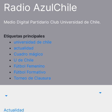
Saltar
Radio AzulChile
al
contenido
Medio Digital Partidario Club Universidad de Chile.
Etiquetas principales
universidad de chile
actualidad
Cuadro mágico
U de Chile
Fútbol Femenino
Fútbol Formativo
Torneo de Clausura
Actualidad