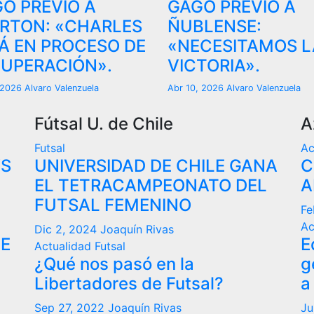
O PREVIO A
GAGO PREVIO A
RTON: «CHARLES
ÑUBLENSE:
Á EN PROCESO DE
«NECESITAMOS L
UPERACIÓN».
VICTORIA».
, 2026
Alvaro Valenzuela
Abr 10, 2026
Alvaro Valenzuela
Fútsal U. de Chile
A
Futsal
Ac
VS
UNIVERSIDAD DE CHILE GANA
C
EL TETRACAMPEONATO DEL
A
FUTSAL FEMENINO
Fe
Ac
Dic 2, 2024
Joaquín Rivas
DE
E
Actualidad
Futsal
¿Qué nos pasó en la
g
Libertadores de Futsal?
a
Sep 27, 2022
Joaquín Rivas
Ju