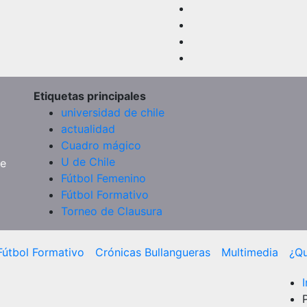
Etiquetas principales
universidad de chile
actualidad
Cuadro mágico
U de Chile
de
Fútbol Femenino
Fútbol Formativo
Torneo de Clausura
Fútbol Formativo
Crónicas Bullangueras
Multimedia
¿Q
I