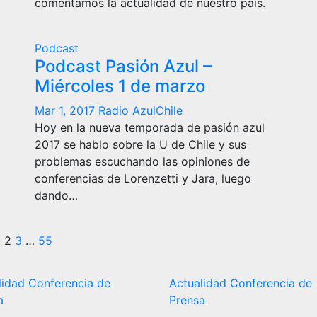
comentamos la actualidad de nuestro país.
Podcast
Podcast Pasión Azul –
Miércoles 1 de marzo
Mar 1, 2017
Radio AzulChile
Hoy en la nueva temporada de pasión azul
2017 se hablo sobre la U de Chile y sus
problemas escuchando las opiniones de
conferencias de Lorenzetti y Jara, luego
dando…
Paginación
1
2
3
…
55
de
lidad
Conferencia de
Actualidad
Conferencia de
entradas
a
Prensa