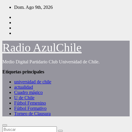
Saltar
Dom. Ago 9th, 2026
al
contenido
Radio AzulChile
Medio Digital Partidario Club Universidad de Chile.
Etiquetas principales
universidad de chile
actualidad
Cuadro mágico
U de Chile
Fútbol Femenino
Fútbol Formativo
Torneo de Clausura