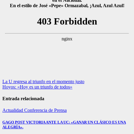
en el Nacional.
En el estilo de José «Pepe» Ormazabal, ¡Azul, Azul Azul!
Navegación
La U regresa al triunfo en el momento justo
Hoyos: «Hoy es un triunfo de todos»
de
entradas
Entrada relacionada
Actualidad
Conferencia de Prensa
GAGO POST VICTORIA ANTE LA UC: «GANAR UN CLÁSICO ES UNA
ALEGRÍA».