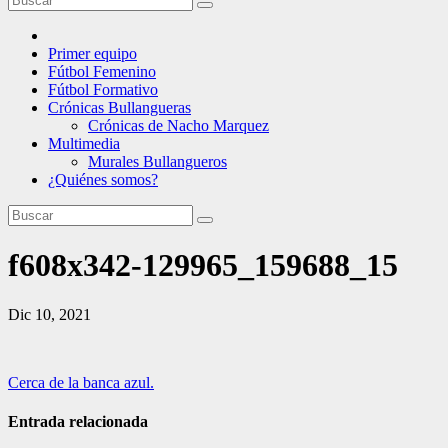
Primer equipo
Fútbol Femenino
Fútbol Formativo
Crónicas Bullangueras
Crónicas de Nacho Marquez
Multimedia
Murales Bullangueros
¿Quiénes somos?
f608x342-129965_159688_15
Dic 10, 2021
Navegación
Cerca de la banca azul.
de
Entrada relacionada
entradas