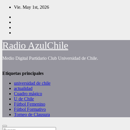
Saltar
Vie. May 1st, 2026
al
contenido
Radio AzulChile
Medio Digital Partidario Club Universidad de Chile.
Etiquetas principales
universidad de chile
actualidad
Cuadro mágico
U de Chile
Fútbol Femenino
Fútbol Formativo
Torneo de Clausura