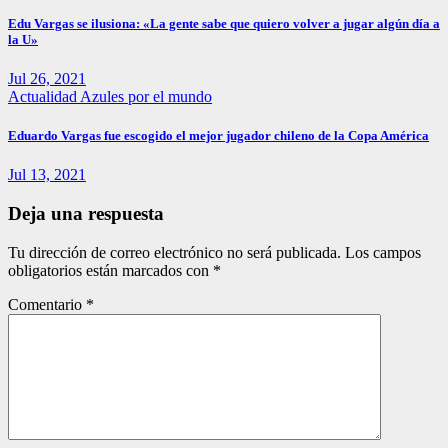
Edu Vargas se ilusiona: «La gente sabe que quiero volver a jugar algún día a
la U»
Jul 26, 2021
Actualidad
Azules por el mundo
Eduardo Vargas fue escogido el mejor jugador chileno de la Copa América
Jul 13, 2021
Deja una respuesta
Tu dirección de correo electrónico no será publicada.
Los campos
obligatorios están marcados con
*
Comentario
*