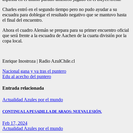
Charles entró en el segundo tiempo pero no pudo ayudar a su
escuadra para doblegar el resultado negativo que se mantuvo hasta
el final del encuentro.
Ahora el cuadro Alemán se prepara para su primer encuentro oficial
que será frente a la escuadra de Aachen de la cuarta división por la
copa local.
Enrique Inostroza | Radio AzulChile.cl
Navegación
Nacional gana y va tras el puntero
Edu al acecho del puntero
de
entradas
Entrada relacionada
Actualidad
Azules por el mundo
CONTINUA LA PESADILLA DE ARAOS: NUEVA LESIÓN.
Feb 17, 2024
Actualidad
Azules por el mundo