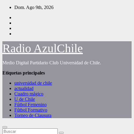
Saltar
Dom. Ago 9th, 2026
al
contenido
Radio AzulChile
Medio Digital Partidario Club Universidad de Chile.
Etiquetas principales
universidad de chile
actualidad
Cuadro mágico
U de Chile
Fútbol Femenino
Fútbol Formativo
Torneo de Clausura