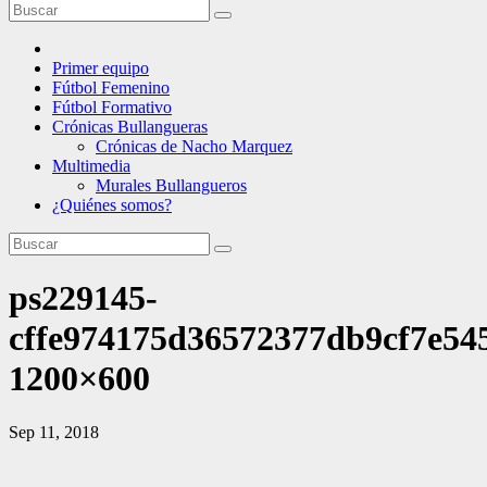
Primer equipo
Fútbol Femenino
Fútbol Formativo
Crónicas Bullangueras
Crónicas de Nacho Marquez
Multimedia
Murales Bullangueros
¿Quiénes somos?
ps229145-
cffe974175d36572377db9cf7e54
1200×600
Sep 11, 2018