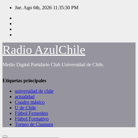
Saltar
Jue. Ago 6th, 2026
11:35:31 PM
al
contenido
Radio AzulChile
Medio Digital Partidario Club Universidad de Chile.
Etiquetas principales
universidad de chile
actualidad
Cuadro mágico
U de Chile
Fútbol Femenino
Fútbol Formativo
Torneo de Clausura