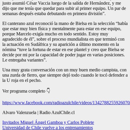
justo asumió César Vaccia luego de la salida de Hernández, y me
dijo que me tenía que quedar para subir al primer equipo. Un par de
semanas después estaba debutando en primera división”.
El canterano azul reconoció la mano de Bielsa en la selección “había
que estar muy bien física y mentalmente para estar en ese equipo,
porque Marcelo exigía mucho en todo sentido. Estoy muy
agradecido de él”, sobre el proceso mundialista en que terminó con
la actuación en Sudáfrica y su aparición a último momento en la
nómina “tuve la fortuna de estar en ese plantel y creo que Bielsa se
decide por mi por la capacidad de poder jugar en varias posiciones.
Le entregaba variantes”.
Una muy grata conversación con un muy buen medio campista, con
una zurda de fierro, que siempre dejó todo cuando le tocó defender a
la U roja en el pecho.
Ver programa completo 👇
https://www.facebook.com/radioazulchile/videos/1342788255926070
Alvaro Valenzuela | Radio AzulChile.cl
Navegación
Invitados Miguel Ángel Gamboa y Carlos Poblete
Universidad de Chile vuelve a los entrenamientos