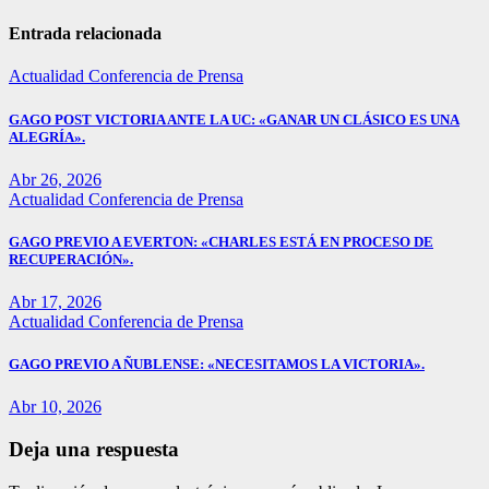
de
entradas
Entrada relacionada
Actualidad
Conferencia de Prensa
GAGO POST VICTORIA ANTE LA UC: «GANAR UN CLÁSICO ES UNA
ALEGRÍA».
Abr 26, 2026
Actualidad
Conferencia de Prensa
GAGO PREVIO A EVERTON: «CHARLES ESTÁ EN PROCESO DE
RECUPERACIÓN».
Abr 17, 2026
Actualidad
Conferencia de Prensa
GAGO PREVIO A ÑUBLENSE: «NECESITAMOS LA VICTORIA».
Abr 10, 2026
Deja una respuesta