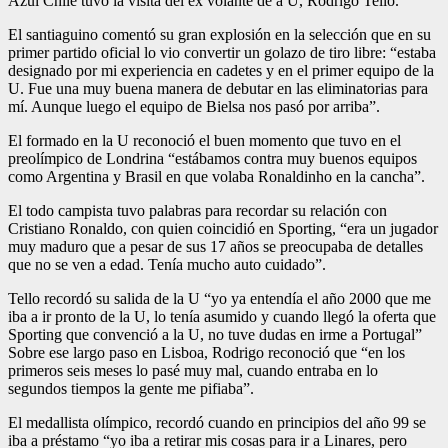
Azul Chile tuvo la visita del ex volante de a U, Rodrigo Tello.
El santiaguino comentó su gran explosión en la selección que en su
primer partido oficial lo vio convertir un golazo de tiro libre: “estaba
designado por mi experiencia en cadetes y en el primer equipo de la
U. Fue una muy buena manera de debutar en las eliminatorias para
mí. Aunque luego el equipo de Bielsa nos pasó por arriba”.
El formado en la U reconoció el buen momento que tuvo en el
preolímpico de Londrina “estábamos contra muy buenos equipos
como Argentina y Brasil en que volaba Ronaldinho en la cancha”.
El todo campista tuvo palabras para recordar su relación con
Cristiano Ronaldo, con quien coincidió en Sporting, “era un jugador
muy maduro que a pesar de sus 17 años se preocupaba de detalles
que no se ven a edad. Tenía mucho auto cuidado”.
Tello recordó su salida de la U “yo ya entendía el año 2000 que me
iba a ir pronto de la U, lo tenía asumido y cuando llegó la oferta que
Sporting que convenció a la U, no tuve dudas en irme a Portugal”
Sobre ese largo paso en Lisboa, Rodrigo reconoció que “en los
primeros seis meses lo pasé muy mal, cuando entraba en lo
segundos tiempos la gente me pifiaba”.
El medallista olímpico, recordó cuando en principios del año 99 se
iba a préstamo “yo iba a retirar mis cosas para ir a Linares, pero