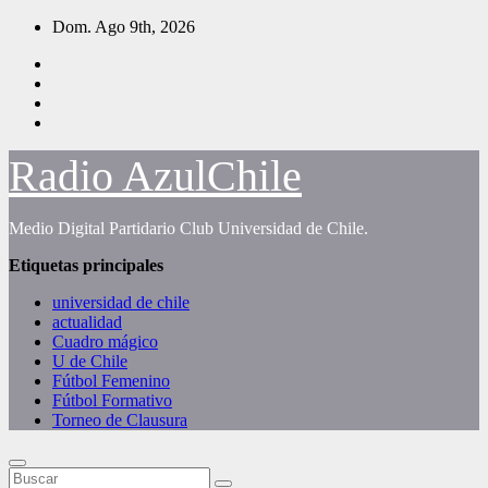
Saltar
Dom. Ago 9th, 2026
al
contenido
Radio AzulChile
Medio Digital Partidario Club Universidad de Chile.
Etiquetas principales
universidad de chile
actualidad
Cuadro mágico
U de Chile
Fútbol Femenino
Fútbol Formativo
Torneo de Clausura