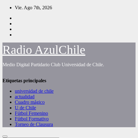
Saltar
Vie. Ago 7th, 2026
al
contenido
Radio AzulChile
Medio Digital Partidario Club Universidad de Chile.
Etiquetas principales
universidad de chile
actualidad
Cuadro mágico
U de Chile
Fútbol Femenino
Fútbol Formativo
Torneo de Clausura