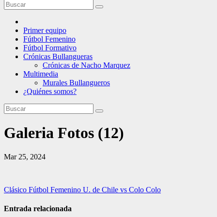
Primer equipo
Fútbol Femenino
Fútbol Formativo
Crónicas Bullangueras
Crónicas de Nacho Marquez
Multimedia
Murales Bullangueros
¿Quiénes somos?
Galeria Fotos (12)
Mar 25, 2024
Navegación
Clásico Fútbol Femenino U. de Chile vs Colo Colo
de
Entrada relacionada