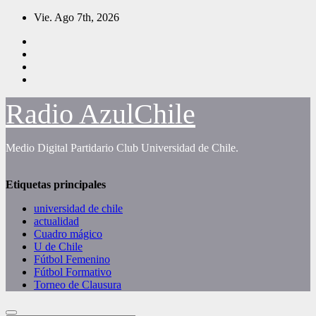
Saltar
Vie. Ago 7th, 2026
al
contenido
Radio AzulChile
Medio Digital Partidario Club Universidad de Chile.
Etiquetas principales
universidad de chile
actualidad
Cuadro mágico
U de Chile
Fútbol Femenino
Fútbol Formativo
Torneo de Clausura