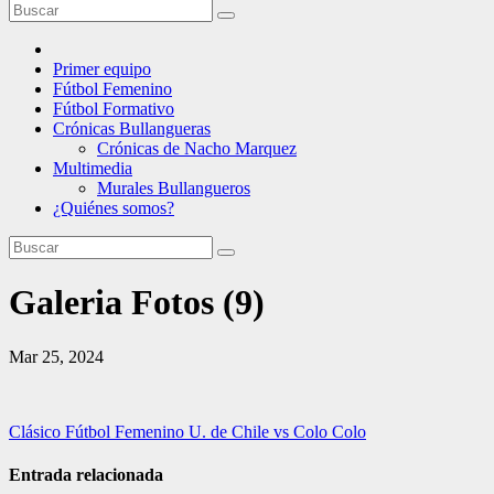
Primer equipo
Fútbol Femenino
Fútbol Formativo
Crónicas Bullangueras
Crónicas de Nacho Marquez
Multimedia
Murales Bullangueros
¿Quiénes somos?
Galeria Fotos (9)
Mar 25, 2024
Navegación
Clásico Fútbol Femenino U. de Chile vs Colo Colo
de
Entrada relacionada