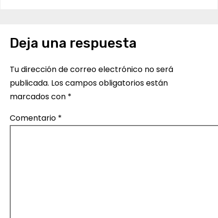
v
e
Deja una respuesta
g
Tu dirección de correo electrónico no será
a
publicada.
Los campos obligatorios están
c
marcados con
*
i
Comentario
*
ó
n
d
e