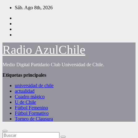
Saltar
Sáb. Ago 8th, 2026
al
contenido
Radio AzulChile
Medio Digital Partidario Club Universidad de Chile.
Etiquetas principales
universidad de chile
actualidad
Cuadro mágico
U de Chile
Fútbol Femenino
Fútbol Formativo
Torneo de Clausura