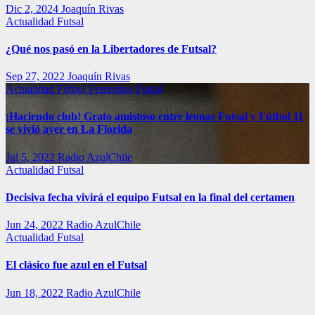
Dic 2, 2024
Joaquín Rivas
Actualidad
Futsal
¿Qué nos pasó en la Libertadores de Futsal?
Sep 27, 2022
Joaquín Rivas
Actualidad
Fútbol Femenino
Futsal
¡Haciendo club! Grato amistoso entre leonas Futsal y Fútbol 11
se vivió ayer en La Florida
Jul 5, 2022
Radio AzulChile
Actualidad
Futsal
Decisiva fecha vivirá el equipo Futsal en la final del certamen
Jun 24, 2022
Radio AzulChile
Actualidad
Futsal
El clásico fue azul en el Futsal
Jun 18, 2022
Radio AzulChile