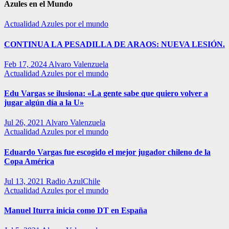
Azules en el Mundo
Actualidad
Azules por el mundo
CONTINUA LA PESADILLA DE ARAOS: NUEVA LESIÓN.
Feb 17, 2024
Alvaro Valenzuela
Actualidad
Azules por el mundo
Edu Vargas se ilusiona: «La gente sabe que quiero volver a
jugar algún día a la U»
Jul 26, 2021
Alvaro Valenzuela
Actualidad
Azules por el mundo
Eduardo Vargas fue escogido el mejor jugador chileno de la
Copa América
Jul 13, 2021
Radio AzulChile
Actualidad
Azules por el mundo
Manuel Iturra inicia como DT en España