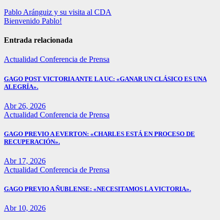
Navegación
Pablo Aránguiz y su visita al CDA
Bienvenido Pablo!
de
entradas
Entrada relacionada
Actualidad
Conferencia de Prensa
GAGO POST VICTORIA ANTE LA UC: «GANAR UN CLÁSICO ES UNA
ALEGRÍA».
Abr 26, 2026
Actualidad
Conferencia de Prensa
GAGO PREVIO A EVERTON: «CHARLES ESTÁ EN PROCESO DE
RECUPERACIÓN».
Abr 17, 2026
Actualidad
Conferencia de Prensa
GAGO PREVIO A ÑUBLENSE: «NECESITAMOS LA VICTORIA».
Abr 10, 2026