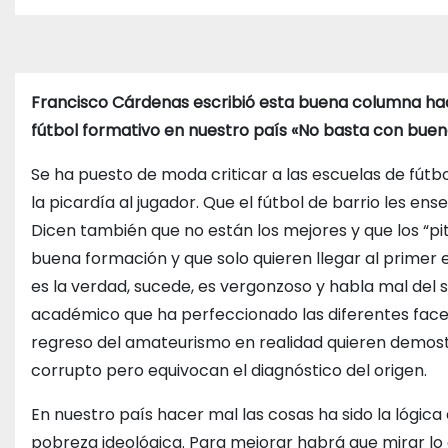
o
Francisco Cárdenas escribió esta buena columna hac
fútbol formativo en nuestro país «No basta con buen
Se ha puesto de moda criticar a las escuelas de fútb
la picardía al jugador. Que el fútbol de barrio les en
Dicen también que no están los mejores y que los “pi
buena formación y que solo quieren llegar al primer e
es la verdad, sucede, es vergonzoso y habla mal del 
académico que ha perfeccionado las diferentes fac
regreso del amateurismo en realidad quieren demos
corrupto pero equivocan el diagnóstico del origen.
En nuestro país hacer mal las cosas ha sido la lógi
pobreza ideológica. Para mejorar habrá que mirar lo 