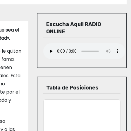
Escucha Aquí! RADIO
e sea el
ONLINE
dad».
 le quitan
y fama.
tienen
les. Esta
smo
Tabla de Posiciones
e por el
ado y
esa
y a las