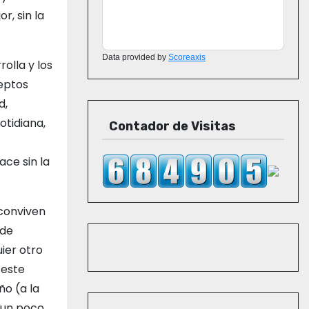
r, sin la
Data provided by
Scoreaxis
olla y los
eptos
d,
otidiana,
Contador de Visitas
ce sin la
 conviven
 de
uier otro
 este
ño (a la
r un poco