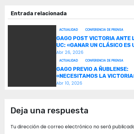
v
Entrada relacionada
e
ACTUALIDAD
CONFERENCIA DE PRENSA
g
GAGO POST VICTORIA ANTE 
UC: «GANAR UN CLÁSICO ES 
a
ALEGRÍA».
Abr 26, 2026
c
ACTUALIDAD
CONFERENCIA DE PRENSA
GAGO PREVIO A ÑUBLENSE:
i
«NECESITAMOS LA VICTORIA
ó
Abr 10, 2026
n
d
Deja una respuesta
e
Tu dirección de correo electrónico no será publicad