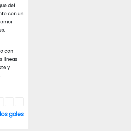
que del
ente con un
l amor
es.
no con
s líneas
ste y
.
 los goles