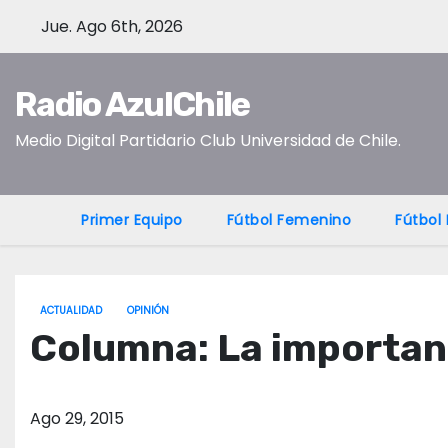
S
Jue. Ago 6th, 2026
a
l
Radio AzulChile
t
a
Medio Digital Partidario Club Universidad de Chile.
r
a
l
Primer Equipo
Fútbol Femenino
Fútbol
c
o
n
ACTUALIDAD
OPINIÓN
t
Columna: La importanc
e
n
i
Ago 29, 2015
d