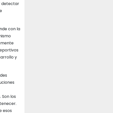
y detectar
e
nde con la
 mismo
temente
deportivos
arrollo y
ades
tuciones
 Son los
rtenecer.
e esos