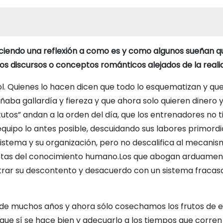
iendo una reflexión a como es y como algunos sueñan qu
os discursos o conceptos románticos alejados de la reali
ol. Quienes lo hacen dicen que todo lo esquematizan y que
señaba gallardía y fiereza y que ahora solo quieren dinero 
tutos” andan a la orden del día, que los entrenadores no 
quipo lo antes posible, descuidando sus labores primordia
sistema y su organización, pero no descalifica al mecani
etas del conocimiento humano.Los que abogan arduament
trar su descontento y desacuerdo con un sistema fracas
ca de muchos años y ahora sólo cosechamos los frutos de 
que sí se hace bien y adecuarlo a los tiempos que corren 