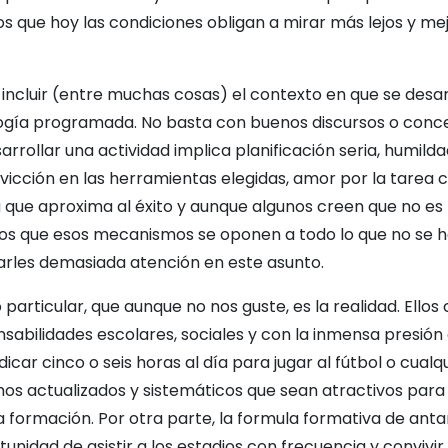
 que hoy las condiciones obligan a mirar más lejos y mejo
 incluir (entre muchas cosas) el contexto en que se desarr
logía programada. No basta con buenos discursos o conc
rrollar una actividad implica planificación seria, humilda
icción en las herramientas elegidas, amor por la tarea c
a que aproxima al éxito y aunque algunos creen que no es
os que esos mecanismos se oponen a todo lo que no se ha
tarles demasiada atención en este asunto.
 particular, que aunque no nos guste, es la realidad. Ellos
sabilidades escolares, sociales y con la inmensa presión
dicar cinco o seis horas al día para jugar al fútbol o cualq
os actualizados y sistemáticos que sean atractivos para
 formación. Por otra parte, la formula formativa de anta
unidad de asistir a los estadios con frecuencia y convivi