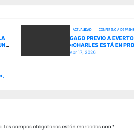
ACTUALIDAD
CONFERENCIA DE PREN
LA
GAGO PREVIO A EVERTO
UNA
«CHARLES ESTÁ EN PR
RECUPERACIÓN».
Abr 17, 2026
».
a.
Los campos obligatorios están marcados con
*