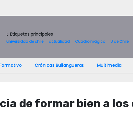
Etiquetas principales
universidad de chile
actualidad
Cuadro mágico
U de Chile
 Formativo
Crónicas Bullangueras
Multimedia
ia de formar bien a los