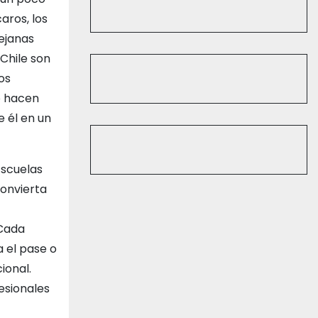
aros, los
lejanas
 Chile son
os
o hacen
e él en un
Escuelas
convierta
 Cada
a el pase o
ional.
esionales