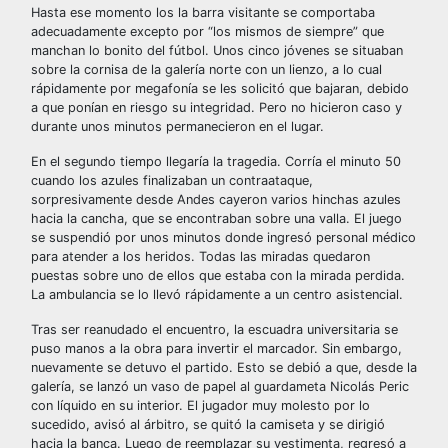
Hasta ese momento los la barra visitante se comportaba
adecuadamente excepto por “los mismos de siempre” que
manchan lo bonito del fútbol. Unos cinco jóvenes se situaban
sobre la cornisa de la galería norte con un lienzo, a lo cual
rápidamente por megafonía se les solicitó que bajaran, debido
a que ponían en riesgo su integridad. Pero no hicieron caso y
durante unos minutos permanecieron en el lugar.
En el segundo tiempo llegaría la tragedia. Corría el minuto 50
cuando los azules finalizaban un contraataque,
sorpresivamente desde Andes cayeron varios hinchas azules
hacia la cancha, que se encontraban sobre una valla. El juego
se suspendió por unos minutos donde ingresó personal médico
para atender a los heridos. Todas las miradas quedaron
puestas sobre uno de ellos que estaba con la mirada perdida.
La ambulancia se lo llevó rápidamente a un centro asistencial.
Tras ser reanudado el encuentro, la escuadra universitaria se
puso manos a la obra para invertir el marcador. Sin embargo,
nuevamente se detuvo el partido. Esto se debió a que, desde la
galería, se lanzó un vaso de papel al guardameta Nicolás Peric
con líquido en su interior. El jugador muy molesto por lo
sucedido, avisó al árbitro, se quitó la camiseta y se dirigió
hacia la banca. Luego de reemplazar su vestimenta, regresó a