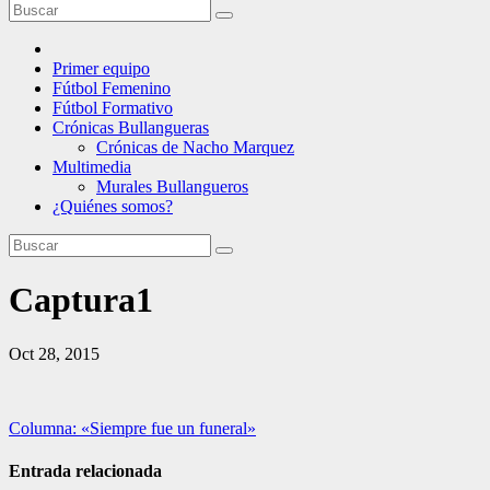
Primer equipo
Fútbol Femenino
Fútbol Formativo
Crónicas Bullangueras
Crónicas de Nacho Marquez
Multimedia
Murales Bullangueros
¿Quiénes somos?
Captura1
Oct 28, 2015
Navegación
Columna: «Siempre fue un funeral»
de
Entrada relacionada