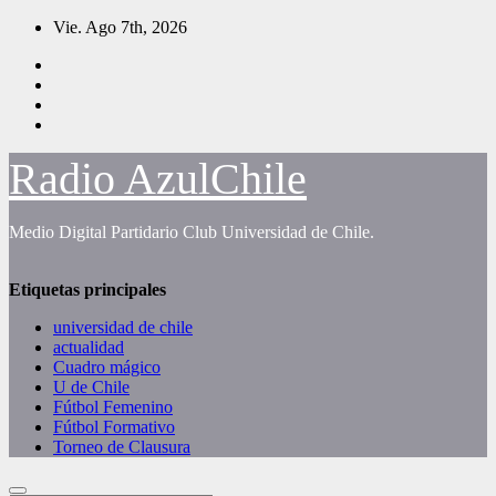
Saltar
Vie. Ago 7th, 2026
al
contenido
Radio AzulChile
Medio Digital Partidario Club Universidad de Chile.
Etiquetas principales
universidad de chile
actualidad
Cuadro mágico
U de Chile
Fútbol Femenino
Fútbol Formativo
Torneo de Clausura