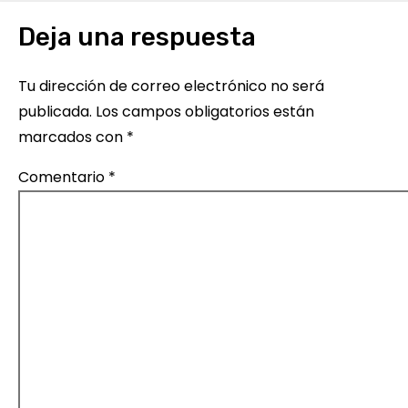
e
Deja una respuesta
e
n
Tu dirección de correo electrónico no será
publicada.
Los campos obligatorios están
t
marcados con
*
r
Comentario
*
a
d
a
s