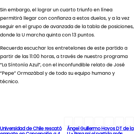
Sin embargo, el lograr un cuarto triunfo en línea
permitirá llegar con confianza a estos duelos, y a la vez
seguir en el grupo de avanzada de la tabla de posiciones,
donde la U marcha quinta con 13 puntos.
Recuerda escuchar los entretelones de este partido a
partir de las 11:00 horas, a través de nuestro programa
“La Síntonía Azul”, con el inconfundible relato de José
“Pepe” Ormazábal y de todo su equipo humano y
técnico.
Universidad de Chile rescató
Ángel Guillermo Hoyos DT de la
N
empate en Concepción a 4
U » Para mi el partido más