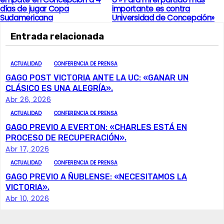
días de jugar Copa
importante es contra
a
Sudamericana
Universidad de Concepción»
v
Entrada relacionada
e
ACTUALIDAD
CONFERENCIA DE PRENSA
g
GAGO POST VICTORIA ANTE LA UC: «GANAR UN
CLÁSICO ES UNA ALEGRÍA».
a
Abr 26, 2026
ACTUALIDAD
CONFERENCIA DE PRENSA
c
GAGO PREVIO A EVERTON: «CHARLES ESTÁ EN
PROCESO DE RECUPERACIÓN».
i
Abr 17, 2026
ó
ACTUALIDAD
CONFERENCIA DE PRENSA
GAGO PREVIO A ÑUBLENSE: «NECESITAMOS LA
n
VICTORIA».
Abr 10, 2026
d