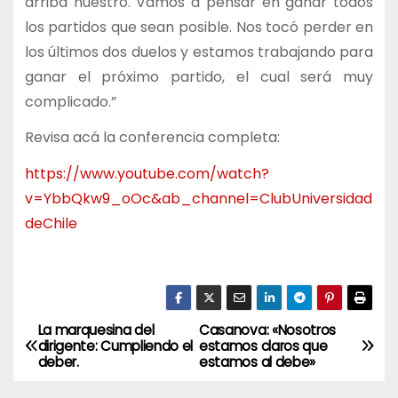
arriba nuestro. Vamos a pensar en ganar todos
los partidos que sean posible. Nos tocó perder en
los últimos dos duelos y estamos trabajando para
ganar el próximo partido, el cual será muy
complicado.”
Revisa acá la conferencia completa:
https://www.youtube.com/watch?
v=YbbQkw9_oOc&ab_channel=ClubUniversidad
deChile
La marquesina del
Casanova: «Nosotros
N
dirigente: Cumpliendo el
estamos claros que
deber.
estamos al debe»
a