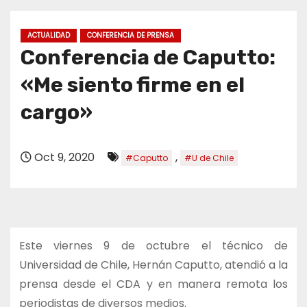
o
ACTUALIDAD
CONFERENCIA DE PRENSA
Conferencia de Caputto:
«Me siento firme en el
cargo»
Oct 9, 2020
,
#Caputto
#U de Chile
Este viernes 9 de octubre el técnico de
Universidad de Chile, Hernán Caputto, atendió a la
prensa desde el CDA y en manera remota los
periodistas de diversos medios.