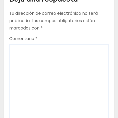
n
Tu dirección de correo electrónico no será
t
publicada.
Los campos obligatorios están
marcados con
*
r
Comentario
*
a
d
a
s