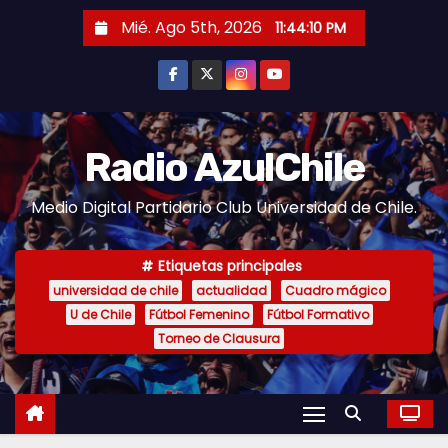
S
Mié. Ago 5th, 2026
11:44:11 PM
a
l
t
a
r
Radio AzulChile
a
Medio Digital Partidario Club Universidad de Chile.
l
c
o
Etiquetas principales
n
universidad de chile
actualidad
Cuadro mágico
U de Chile
Fútbol Femenino
Fútbol Formativo
t
Torneo de Clausura
e
n
i
d