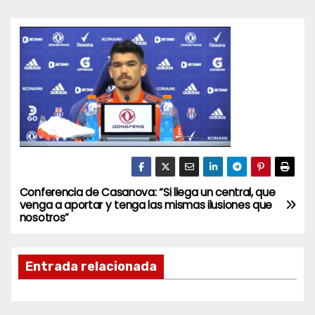
Conferencia de Casanova: “Si llega un central, que
N
venga a aportar y tenga las mismas ilusiones que
nosotros”
a
v
Entrada relacionada
e