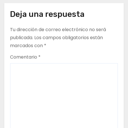
g
a
Deja una respuesta
c
Tu dirección de correo electrónico no será
i
publicada.
Los campos obligatorios están
marcados con
*
ó
Comentario
*
n
d
e
e
n
t