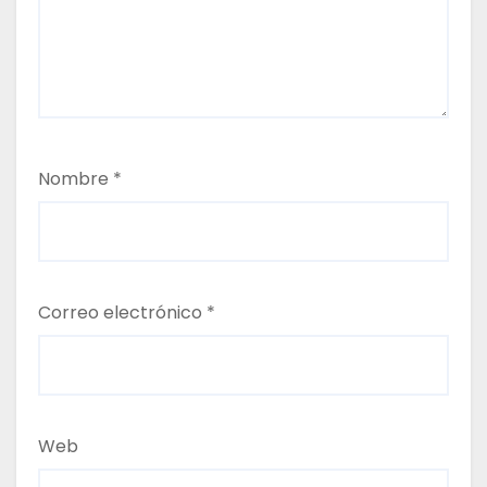
r
a
d
a
Nombre
*
s
Correo electrónico
*
Web