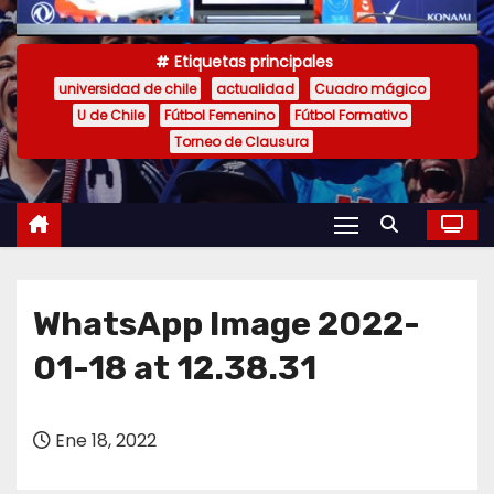
o
Etiquetas principales
universidad de chile
actualidad
Cuadro mágico
U de Chile
Fútbol Femenino
Fútbol Formativo
Torneo de Clausura
WhatsApp Image 2022-
01-18 at 12.38.31
Ene 18, 2022