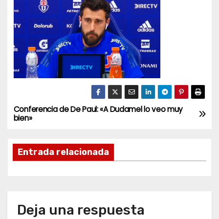
Conferencia de De Paul: «A Dudamel lo veo muy
N
bien»
a
Entrada relacionada
v
e
g
Deja una respuesta
a