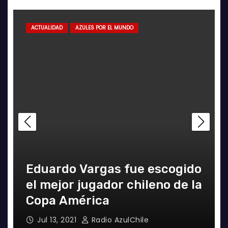
ACTUALIDAD
AZULES POR EL MUNDO
do
la
Manuel Iturra inicia como DT
en España
Jul 5, 2021
Alvaro Valenzuela