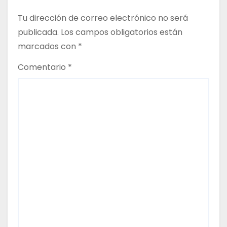
c
Tu dirección de correo electrónico no será
publicada.
Los campos obligatorios están
i
marcados con
*
ó
Comentario
*
n
d
e
e
n
t
r