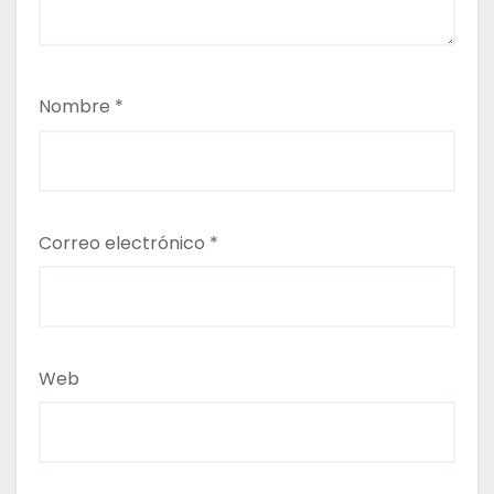
a
d
a
Nombre
*
s
Correo electrónico
*
Web