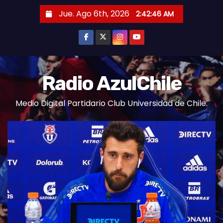
S
Jue. Ago 6th, 2026
2:42:47 AM
a
l
t
a
r
Radio AzulChile
a
Medio Digital Partidario Club Universidad de Chile.
l
c
o
n
t
e
n
i
d