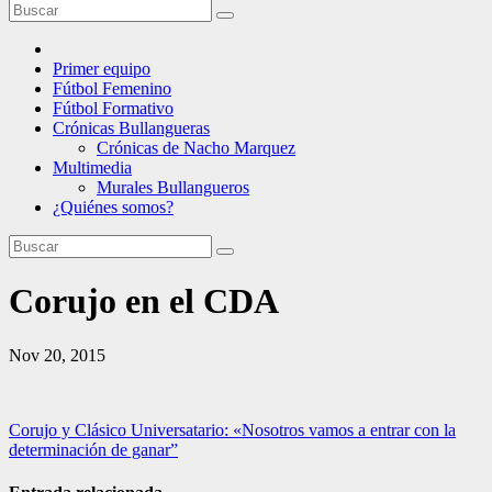
Primer equipo
Fútbol Femenino
Fútbol Formativo
Crónicas Bullangueras
Crónicas de Nacho Marquez
Multimedia
Murales Bullangueros
¿Quiénes somos?
Corujo en el CDA
Nov 20, 2015
Navegación
Corujo y Clásico Universatario: «Nosotros vamos a entrar con la
determinación de ganar”
de