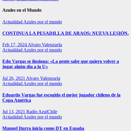
Azules en el Mundo
Actualidad
Azules por el mundo
CONTINUA LA PESADILLA DE ARAOS: NUEVA LESIÓN.
Feb 17, 2024
Alvaro Valenzuela
Actualidad
Azules por el mundo
Edu Vargas se ilusiona: «La gente sabe que quiero volver a
jugar algún día a la U»
Jul 26, 2021
Alvaro Valenzuela
Actualidad
Azules por el mundo
Eduardo Vargas fue escogido el mejor jugador chileno de la
Copa América
Jul 13, 2021
Radio AzulChile
Actualidad
Azules por el mundo
Manuel Iturra inicia como DT en España