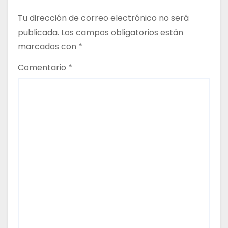
c
Tu dirección de correo electrónico no será
publicada.
Los campos obligatorios están
i
marcados con
*
ó
Comentario
*
n
d
e
e
n
t
r