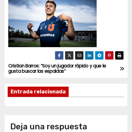
Cristian Barros: “Soy un jugador rápido y que le
N
gusta buscar las espaldas”
a
Entrada relacionada
v
e
g
Deja una respuesta
a