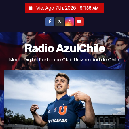
S
Vie. Ago 7th, 2026
9:11:36 AM
a
l
t
a
r
Radio AzulChile
a
Medio Digital Partidario Club Universidad de Chile.
l
c
o
n
t
e
n
i
d