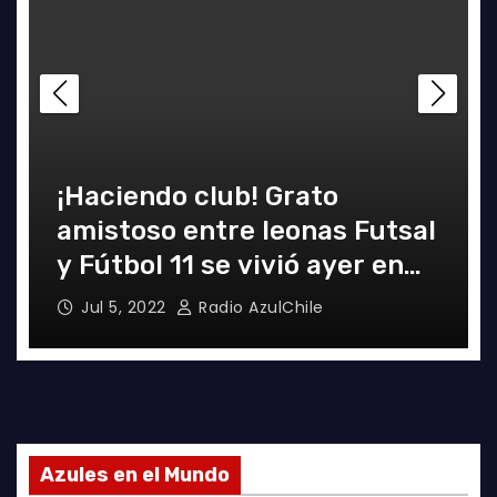
¡Haciendo club! Grato
amistoso entre leonas Futsal
y Fútbol 11 se vivió ayer en
La Florida
Jul 5, 2022
Radio AzulChile
Azules en el Mundo