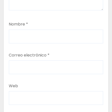
a
d
a
Nombre
*
s
Correo electrónico
*
Web