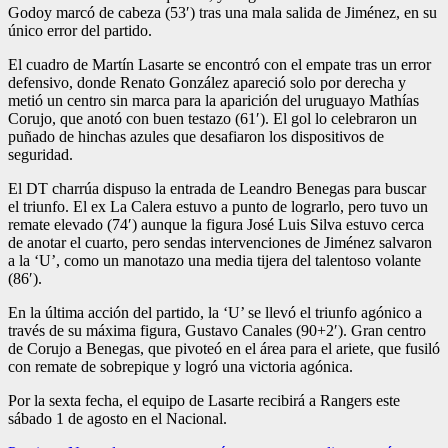
Godoy marcó de cabeza (53′) tras una mala salida de Jiménez, en su
único error del partido.
El cuadro de Martín Lasarte se encontró con el empate tras un error
defensivo, donde Renato González apareció solo por derecha y
metió un centro sin marca para la aparición del uruguayo Mathías
Corujo, que anotó con buen testazo (61′). El gol lo celebraron un
puñado de hinchas azules que desafiaron los dispositivos de
seguridad.
El DT charrúa dispuso la entrada de Leandro Benegas para buscar
el triunfo. El ex La Calera estuvo a punto de lograrlo, pero tuvo un
remate elevado (74′) aunque la figura José Luis Silva estuvo cerca
de anotar el cuarto, pero sendas intervenciones de Jiménez salvaron
a la ‘U’, como un manotazo una media tijera del talentoso volante
(86′).
En la última acción del partido, la ‘U’ se llevó el triunfo agónico a
través de su máxima figura, Gustavo Canales (90+2′). Gran centro
de Corujo a Benegas, que pivoteó en el área para el ariete, que fusiló
con remate de sobrepique y logró una victoria agónica.
Por la sexta fecha, el equipo de Lasarte recibirá a Rangers este
sábado 1 de agosto en el Nacional.