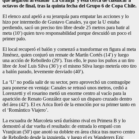
que llegaron al estadio ‘La Granja’ y está cerca de clasificar a
octavos de final, tras la quinta fecha del Grupo 6 de Copa Chile.
El elenco azul apeló a su jerarquía para empatar las acciones y lo
hizo por intermedio de Gustavo Canales, ya que la U estaba
perdiendo, sacó un preciso tiro libre desde 25 metros para batir al
meta (10′) quien tuvo responsabilidad porque descuidó un poco el
primer palo.
El local recuperó el balón y comenzó a transformar en figura al meta
Jiménez, quien conjuró un remate de Martín Cortés (14′) y luego
una acción de Rebolledo (29′). Tras ello, le puso los puños a un tiro
libre de José Luis Silva (36′) y el mismo Silva luego metería otro tiro
a balón parado, levemente desviado (40′).
La ‘U’ no podía salir de su sector, pero aprovechó un contragolpe
para ponerse en ventaja: Canales se retrasó unos metros, cedió a
Lorenzetti y el rosarino metió un enorme centro al vacío para la
aparición de Renato González que sacó un disparo cruzado dentro
del área (42′). El ex Arica lloró de la emoción por su primer tanto en
el ‘Romántico Viajero’.
La escuadra de Marcoleta será durísimo rival en Primera B y lo
demostró al dar vuelta el resultado: de entrada lo empató con
Vranjican (50′) que anotó su doblete en área chica tras nuevo centro
de Rebolledo desde la izquierda, y luego el ex Wanderers Eric