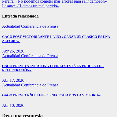
Navegación
Pereira: «No podemos cometer más errores para salir campeón»
Lasarte: «Hicimos un mal partido»
de
entradas
Entrada relacionada
Actualidad
Conferencia de Prensa
GAGO POST VICTORIA ANTE LA UC: «GANAR UN CLÁSICO ES UNA
ALEGRÍA».
Abr 26, 2026
Actualidad
Conferencia de Prensa
GAGO PREVIO A EVERTON: «CHARLES ESTÁ EN PROCESO DE
RECUPERACIÓN».
Abr 17, 2026
Actualidad
Conferencia de Prensa
GAGO PREVIO A ÑUBLENSE: «NECESITAMOS LA VICTORIA».
Abr 10, 2026
Deja una respuesta