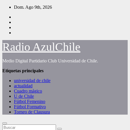
Saltar
Dom. Ago 9th, 2026
al
contenido
Radio AzulChile
Medio Digital Partidario Club Universidad de Chile.
Etiquetas principales
universidad de chile
actualidad
Cuadro mágico
U de Chile
Fútbol Femenino
Fútbol Formativo
Torneo de Clausura