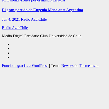
Actualidad
Azules por el mundo
La Roja
El gran partido de Eugenio Mena ante Argentina
Jun 4, 2021
Radio AzulChile
Radio AzulChile
Medio Digital Partidario Club Universidad de Chile.
Funciona gracias a WordPress
|
Tema:
Newses
de
Themeansar
.