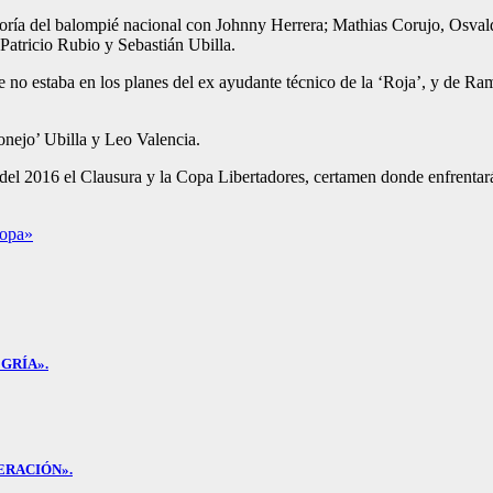
egoría del balompié nacional con Johnny Herrera; Mathias Corujo, Osval
atricio Rubio y Sebastián Ubilla.
e no estaba en los planes del ex ayudante técnico de la ‘Roja’, y de Ra
onejo’ Ubilla y Leo Valencia.
del 2016 el Clausura y la Copa Libertadores, certamen donde enfrentar
Copa»
GRÍA».
ERACIÓN».