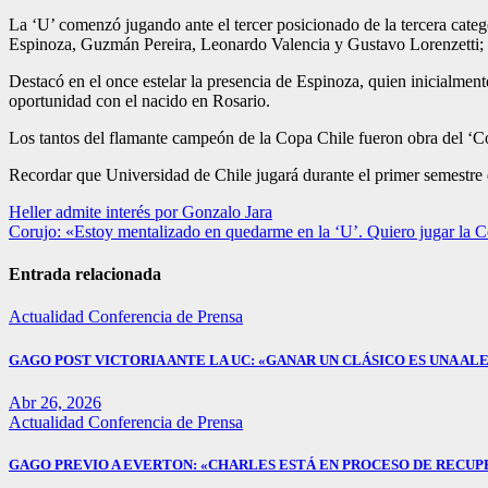
La ‘U’ comenzó jugando ante el tercer posicionado de la tercera cat
Espinoza, Guzmán Pereira, Leonardo Valencia y Gustavo Lorenzetti; P
Destacó en el once estelar la presencia de Espinoza, quien inicialment
oportunidad con el nacido en Rosario.
Los tantos del flamante campeón de la Copa Chile fueron obra del ‘C
Recordar que Universidad de Chile jugará durante el primer semestre 
Navegación
Heller admite interés por Gonzalo Jara
Corujo: «Estoy mentalizado en quedarme en la ‘U’. Quiero jugar la 
de
entradas
Entrada relacionada
Actualidad
Conferencia de Prensa
GAGO POST VICTORIA ANTE LA UC: «GANAR UN CLÁSICO ES UNA ALE
Abr 26, 2026
Actualidad
Conferencia de Prensa
GAGO PREVIO A EVERTON: «CHARLES ESTÁ EN PROCESO DE RECUP