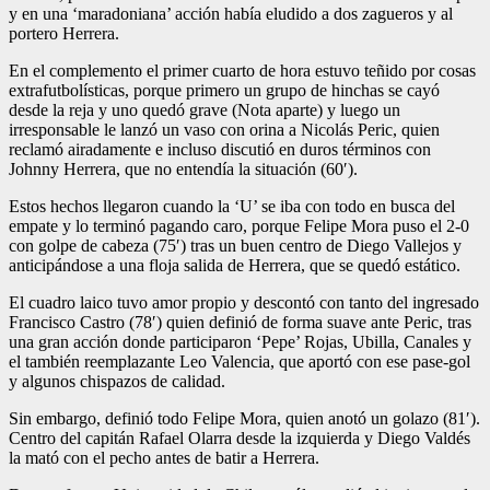
y en una ‘maradoniana’ acción había eludido a dos zagueros y al
portero Herrera.
En el complemento el primer cuarto de hora estuvo teñido por cosas
extrafutbolísticas, porque primero un grupo de hinchas se cayó
desde la reja y uno quedó grave (Nota aparte) y luego un
irresponsable le lanzó un vaso con orina a Nicolás Peric, quien
reclamó airadamente e incluso discutió en duros términos con
Johnny Herrera, que no entendía la situación (60′).
Estos hechos llegaron cuando la ‘U’ se iba con todo en busca del
empate y lo terminó pagando caro, porque Felipe Mora puso el 2-0
con golpe de cabeza (75′) tras un buen centro de Diego Vallejos y
anticipándose a una floja salida de Herrera, que se quedó estático.
El cuadro laico tuvo amor propio y descontó con tanto del ingresado
Francisco Castro (78′) quien definió de forma suave ante Peric, tras
una gran acción donde participaron ‘Pepe’ Rojas, Ubilla, Canales y
el también reemplazante Leo Valencia, que aportó con ese pase-gol
y algunos chispazos de calidad.
Sin embargo, definió todo Felipe Mora, quien anotó un golazo (81′).
Centro del capitán Rafael Olarra desde la izquierda y Diego Valdés
la mató con el pecho antes de batir a Herrera.