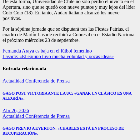
De esta forma, Universidad de Chile no sólo perdió el invicto en el
Apertura, sino que se quedó con nueve puntos y muy lejos del líder
Colo Colo (18). En tanto, Audax Italiano alcanzó los nueve
positivos.
Por la séptima jornada que se disputará tras las Fiestas Patrias, el
cuadro de Martín Lasarte recibirá a Cobresal en el Estadio Nacional
el próximo miércoles 23 de septiembre.
Navegación
Fernanda Araya es baja en el fútbol femenino
Lasarte: «El equipo tuvo mucha voluntad y pocas ideas»
de
entradas
Entrada relacionada
Actualidad
Conferencia de Prensa
GAGO POST VICTORIA ANTE LA UC: «GANAR UN CLÁSICO ES UNA
ALEGRÍA».
Abr 26, 2026
Actualidad
Conferencia de Prensa
GAGO PREVIO A EVERTON: «CHARLES ESTÁ EN PROCESO DE
RECUPERACIÓN».