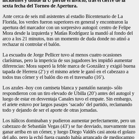
incidentes y donde la U pierde el invicto, tras el cierre de la
sexta fecha del Torneo de Apertura.
Ante cerca de seis mil asistentes al estadio Bicentenario de La
Florida, los verdes fueron superiores en general y encontraron la
apertura del marcador con un sorpresivo autogol: centro de Felipe
Mora desde la izquierda y Matías Rodríguez la mandó al fondo del
arco a los 21 minutos, tras un momento de duda donde no atinó a
rechazar ni controlar el balón.
La escuadra de Jorge Pellicer tuvo al menos cuatro ocasiones
clarísimas, pero la impericia de sus jugadores les impidió aumentar
diferencias: Mora superó la feble marca de González y exigió buena
tapada de Herrera (2′) y el mismo ariete le ganó en el cabezazo a
todos tras córner y el balón dio en el travesaño (16′).
Los azules -hoy con camiseta blanca y pantalón naranjo- sólo
respondieron con un tiro elevado de Ubilla (20′) antes del autogol y
luego de estar en desventaja Canales tuvo el empate. Sin embargo,
el ariete estuvo por largos pasajes ‘sacado’ del partido, reclamando
todo y dejando de ser el aporte de otras jornadas.
Los itálicos dominaban y pudieron aumentar perfectamente, pero un
cabezazo de Sebastián Vegas (43′) se fue desviado, nuevamente tras
ganar arriba en un córner, y luego Diego Valdés casi anota el golazo
del año, pero la echó fuera cuando había arrancado de mediocampo