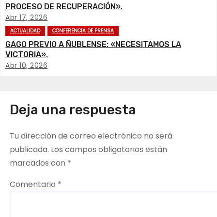
c
PROCESO DE RECUPERACIÓN».
i
Abr 17, 2026
ACTUALIDAD
CONFERENCIA DE PRENSA
ó
GAGO PREVIO A ÑUBLENSE: «NECESITAMOS LA
VICTORIA».
n
Abr 10, 2026
d
e
Deja una respuesta
e
Tu dirección de correo electrónico no será
n
publicada.
Los campos obligatorios están
t
marcados con
*
r
Comentario
*
a