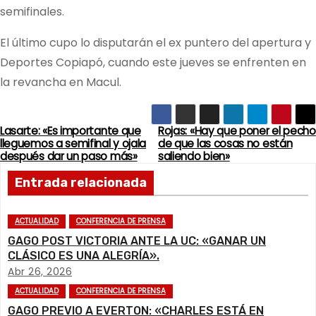
semifinales.
El último cupo lo disputarán el ex puntero del apertura y
Deportes Copiapó, cuando este jueves se enfrenten en
la revancha en Macul.
Lasarte: «Es importante que
Rojas: «Hay que poner el pecho
N
lleguemos a semifinal y ojala
de que las cosas no están
después dar un paso más»
saliendo bien»
a
Entrada relacionada
v
e
ACTUALIDAD
CONFERENCIA DE PRENSA
GAGO POST VICTORIA ANTE LA UC: «GANAR UN
g
CLÁSICO ES UNA ALEGRÍA».
Abr 26, 2026
a
ACTUALIDAD
CONFERENCIA DE PRENSA
GAGO PREVIO A EVERTON: «CHARLES ESTÁ EN