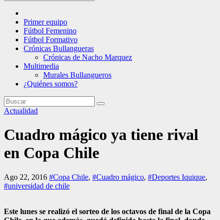
Primer equipo
Fútbol Femenino
Fútbol Formativo
Crónicas Bullangueras
Crónicas de Nacho Marquez
Multimedia
Murales Bullangueros
¿Quiénes somos?
Actualidad
Cuadro mágico ya tiene rival
en Copa Chile
Ago 22, 2016
#Copa Chile
,
#Cuadro mágico
,
#Deportes Iquique
,
#universidad de chile
Este lunes se realizó el sorteo de los octavos de final de la Copa