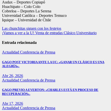
Audax – Deportes Copiapó
Huachipato – Colo Colo
Cobreloa – Deportes La Serena
Universidad Católica – Deportes Temuco
Iquique – Universidad de Chile
Navegación
Las chunchitas siguen con los festejos
¡Vamos a ver a la U! Venta de entradas Clásico Universitario
de
entradas
Entrada relacionada
Actualidad
Conferencia de Prensa
GAGO POST VICTORIA ANTE LA UC: «GANAR UN CLÁSICO ES UNA
ALEGRÍA».
Abr 26, 2026
Actualidad
Conferencia de Prensa
GAGO PREVIO A EVERTON: «CHARLES ESTÁ EN PROCESO DE
RECUPERACIÓN».
Abr 17, 2026
Actualidad
Conferencia de Prensa