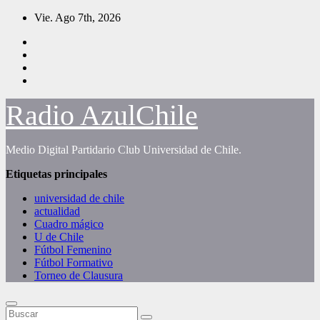
Saltar
Vie. Ago 7th, 2026
al
contenido
Radio AzulChile
Medio Digital Partidario Club Universidad de Chile.
Etiquetas principales
universidad de chile
actualidad
Cuadro mágico
U de Chile
Fútbol Femenino
Fútbol Formativo
Torneo de Clausura