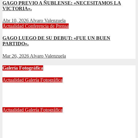
GAGO PREVIO A ÑUBLENSE: «NECESITAMOS LA
VICTORIA».
Abr 10, 2026
Alvaro Valenzuela
Actualidad
Conferencia de Prensa
GAGO LUEGO DE SU DEBUT: «FUE UN BUEN
PARTIDO».
Mar 26, 2026
Alvaro Valenzuela
Galería Fotográfica
Actualidad
Galería Fotográfica
FOTOGRAFÍAS U. DE CHILE VS ÑUBLENSE
May 28, 2024
Radio AzulChile
Actualidad
Galería Fotográfica
GALERÍA DE FOTOGRAFÍAS DE ACCESOS DEL
ESTADIO NACIONAL, CLÁSICO UNIVERSITARIO