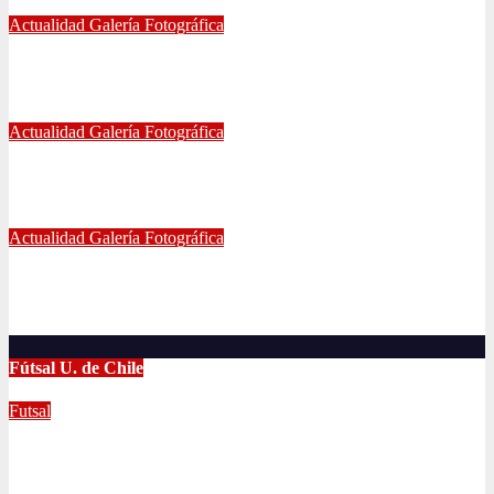
May 21, 2024
Eduardo Quiñones Vargas
Actualidad
Galería Fotográfica
EMPATE DE U. DE CHILE VS COQUIMBO
Abr 15, 2024
Radio AzulChile
Actualidad
Galería Fotográfica
PUNTEROS EN LA CANCHA Y EN LA GALERÍA
Abr 8, 2024
Radio AzulChile
Actualidad
Galería Fotográfica
LA U FEMENINA LO GANA EN LA PINTANA!
Abr 2, 2024
Radio AzulChile
Fútsal U. de Chile
Futsal
UNIVERSIDAD DE CHILE GANA EL
TETRACAMPEONATO DEL FUTSAL FEMENINO