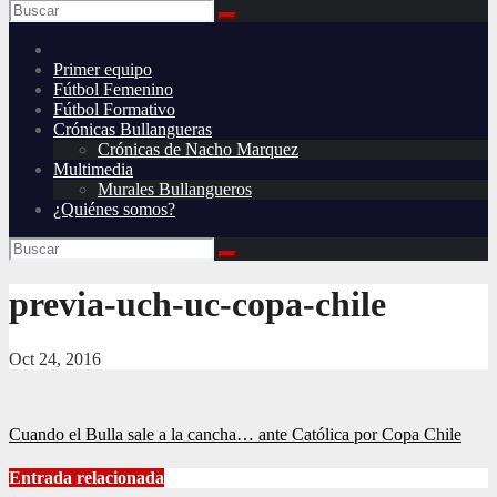
Primer equipo
Fútbol Femenino
Fútbol Formativo
Crónicas Bullangueras
Crónicas de Nacho Marquez
Multimedia
Murales Bullangueros
¿Quiénes somos?
previa-uch-uc-copa-chile
Oct 24, 2016
Navegación
Cuando el Bulla sale a la cancha… ante Católica por Copa Chile
de
Entrada relacionada