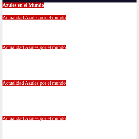
Azules en el Mundo
Actualidad
Azules por el mundo
CONTINUA LA PESADILLA DE ARAOS: NUEVA LESIÓN.
Feb 17, 2024
Alvaro Valenzuela
Actualidad
Azules por el mundo
Edu Vargas se ilusiona: «La gente sabe que quiero volver a
jugar algún día a la U»
Jul 26, 2021
Alvaro Valenzuela
Actualidad
Azules por el mundo
Eduardo Vargas fue escogido el mejor jugador chileno de la
Copa América
Jul 13, 2021
Radio AzulChile
Actualidad
Azules por el mundo
Manuel Iturra inicia como DT en España