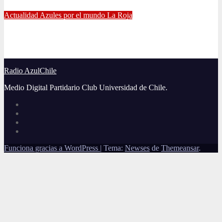
Jul 5, 2021
Alvaro Valenzuela
Actualidad
Azules por el mundo
La Roja
El gran partido de Eugenio Mena ante Argentina
Jun 4, 2021
Radio AzulChile
Radio AzulChile
Medio Digital Partidario Club Universidad de Chile.
Funciona gracias a WordPress
|
Tema:
Newses
de
Themeansar
.