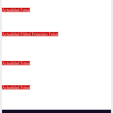
Dic 2, 2024
Joaquín Rivas
Actualidad
Futsal
¿Qué nos pasó en la Libertadores de Futsal?
Sep 27, 2022
Joaquín Rivas
Actualidad
Fútbol Femenino
Futsal
¡Haciendo club! Grato amistoso entre leonas Futsal y Fútbol 11
se vivió ayer en La Florida
Jul 5, 2022
Radio AzulChile
Actualidad
Futsal
Decisiva fecha vivirá el equipo Futsal en la final del certamen
Jun 24, 2022
Radio AzulChile
Actualidad
Futsal
El clásico fue azul en el Futsal
Jun 18, 2022
Radio AzulChile