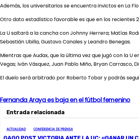
Además, los universitarios se encuentra invictos en La Flo
Otro dato estadístico favorable es que en los recientes 
La U saltará a la cancha con Johnny Herrera; Matías Rodr
Sebastián Ubilla, Gustavo Canales y Leandro Benegas.
Mientras que Audax, que la última vez que jugó con la U e
Vegas; Iván Vásquez, Juan Pablo Miño, Bryan Carrasco, Di
El duelo será arbitrado por Roberto Tobar y podrás seguir
Fernanda Araya es baja en el fútbol femenino
N
Entrada relacionada
a
v
ACTUALIDAD
CONFERENCIA DE PRENSA
GAGO POST VICTORIA ANTE LA UC: «GANAR UN C