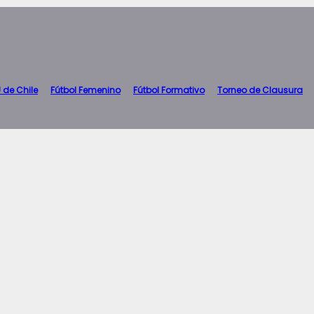
 de Chile
Fútbol Femenino
Fútbol Formativo
Torneo de Clausura