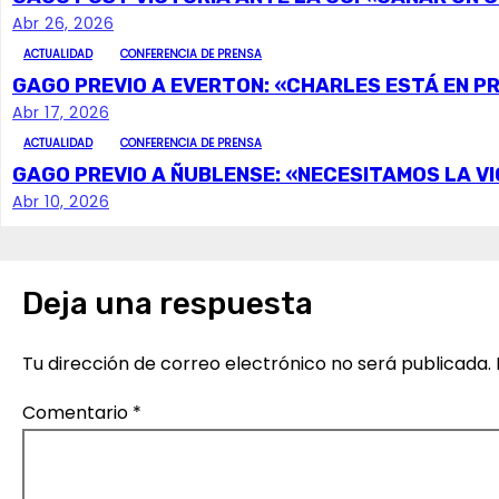
e
Abr 26, 2026
g
ACTUALIDAD
CONFERENCIA DE PRENSA
GAGO PREVIO A EVERTON: «CHARLES ESTÁ EN P
a
Abr 17, 2026
c
ACTUALIDAD
CONFERENCIA DE PRENSA
GAGO PREVIO A ÑUBLENSE: «NECESITAMOS LA VI
i
Abr 10, 2026
ó
n
Deja una respuesta
d
Tu dirección de correo electrónico no será publicada.
e
Comentario
*
e
n