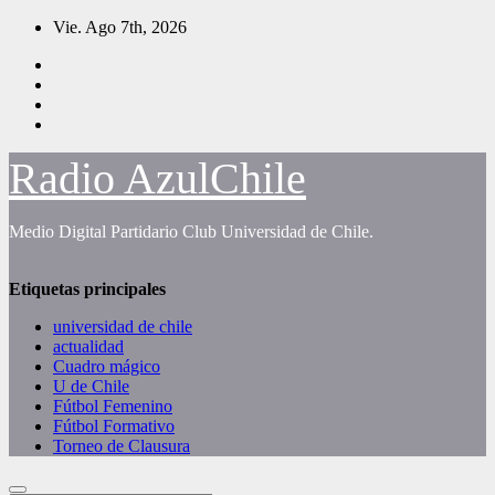
Saltar
Vie. Ago 7th, 2026
al
contenido
Radio AzulChile
Medio Digital Partidario Club Universidad de Chile.
Etiquetas principales
universidad de chile
actualidad
Cuadro mágico
U de Chile
Fútbol Femenino
Fútbol Formativo
Torneo de Clausura