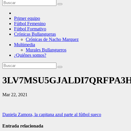
Primer equipo
Fútbol Femenino
Fútbol Formativo
Crónicas Bullangueras
Crónicas de Nacho Marquez
Multimedia
Murales Bullangueros
¿Quiénes somos?
3LV7MSU5GJALDI7QRFPA
Mar 22, 2021
Navegación
Daniela Zamora, la capitana azul parte al fútbol sueco
de
Entrada relacionada