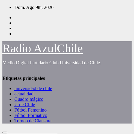
Saltar
Dom. Ago 9th, 2026
al
contenido
Radio AzulChile
Medio Digital Partidario Club Universidad de Chile.
Etiquetas principales
universidad de chile
actualidad
Cuadro mágico
U de Chile
Fútbol Femenino
Fútbol Formativo
Torneo de Clausura