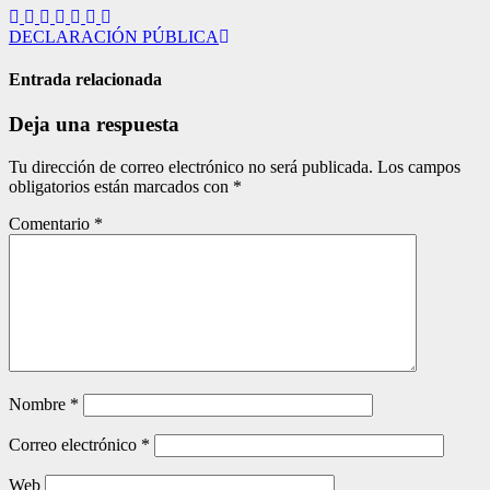
Navegación
DECLARACIÓN PÚBLICA
de
Entrada relacionada
entradas
Deja una respuesta
Tu dirección de correo electrónico no será publicada.
Los campos
obligatorios están marcados con
*
Comentario
*
Nombre
*
Correo electrónico
*
Web