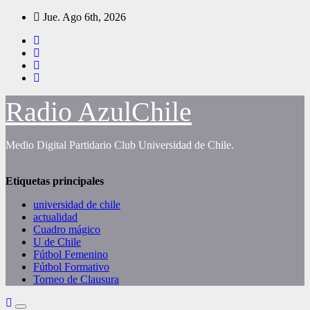
Saltar
Jue. Ago 6th, 2026
al
contenido
Radio AzulChile
Medio Digital Partidario Club Universidad de Chile.
Etiquetas principales
universidad de chile
actualidad
Cuadro mágico
U de Chile
Fútbol Femenino
Fútbol Formativo
Torneo de Clausura