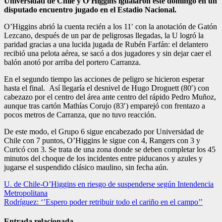
Universidad de Chile y O’Higgins igualaron este domingo en un
disputado encuentro jugado en el Estadio Nacional.
O’Higgins abrió la cuenta recién a los 11′ con la anotación de Gatón
Lezcano, después de un par de peligrosas llegadas, la U logró la
paridad gracias a una lucida jugada de Rubén Farfán: el delantero
recibió una pelota aérea, se sacó a dos jugadores y sin dejar caer el
balón anotó por arriba del portero Carranza.
En el segundo tiempo las acciones de peligro se hicieron esperar
hasta el final. Así llegaría el desnivel de Hugo Droguett (80′) con
cabezazo por el centro del área ante centro del rápido Pedro Muñoz,
aunque tras cartón Mathías Corujo (83′) emparejó con frentazo a
pocos metros de Carranza, que no tuvo reacción.
De este modo, el Grupo 6 sigue encabezado por Universidad de
Chile con 7 puntos, O’Higgins le sigue con 4, Rangers con 3 y
Curicó con 3. Se trata de una zona donde se deben completar los 45
minutos del choque de los incidentes entre piducanos y azules y
jugarse el suspendido clásico maulino, sin fecha aún.
Navegación
U. de Chile-O’Higgins en riesgo de suspenderse según Intendencia
Metropolitana
de
Rodríguez: ‘’Espero poder retribuir todo el cariño en el campo’’
entradas
Entrada relacionada