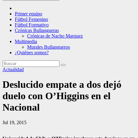
Primer equipo
Fútbol Femenino
Fútbol Formativo
Crónicas Bullangueras
Crónicas de Nacho Marquez
Multimedia
Murales Bullangueros
¿Quiénes somos?
Actualidad
Deslucido empate a dos dejó
duelo con O’Higgins en el
Nacional
Jul 19, 2015