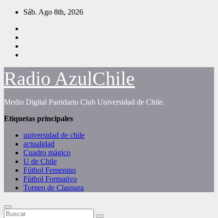
Saltar
Sáb. Ago 8th, 2026
al
contenido
Radio AzulChile
Medio Digital Partidario Club Universidad de Chile.
Etiquetas principales
universidad de chile
actualidad
Cuadro mágico
U de Chile
Fútbol Femenino
Fútbol Formativo
Torneo de Clausura