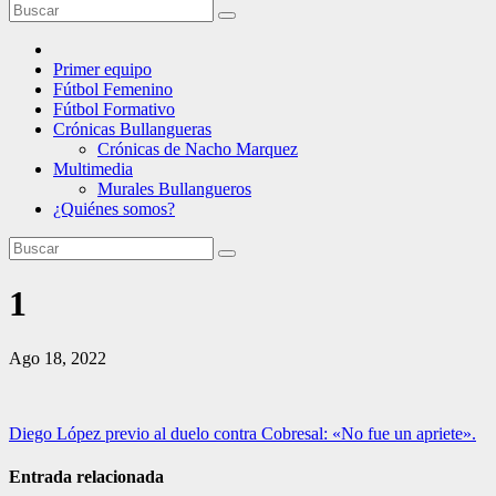
Primer equipo
Fútbol Femenino
Fútbol Formativo
Crónicas Bullangueras
Crónicas de Nacho Marquez
Multimedia
Murales Bullangueros
¿Quiénes somos?
1
Ago 18, 2022
Navegación
Diego López previo al duelo contra Cobresal: «No fue un apriete».
de
Entrada relacionada