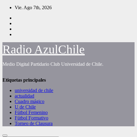
Saltar
Vie. Ago 7th, 2026
al
contenido
Radio AzulChile
Medio Digital Partidario Club Universidad de Chile.
Etiquetas principales
universidad de chile
actualidad
Cuadro mágico
U de Chile
Fútbol Femenino
Fútbol Formativo
Torneo de Clausura