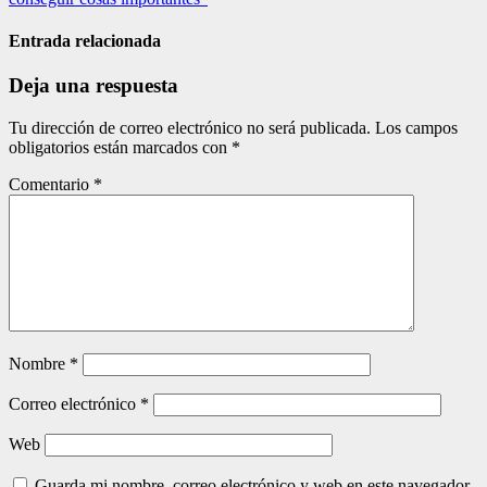
de
entradas
Entrada relacionada
Deja una respuesta
Tu dirección de correo electrónico no será publicada.
Los campos
obligatorios están marcados con
*
Comentario
*
Nombre
*
Correo electrónico
*
Web
Guarda mi nombre, correo electrónico y web en este navegador