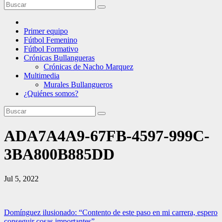
Primer equipo
Fútbol Femenino
Fútbol Formativo
Crónicas Bullangueras
Crónicas de Nacho Marquez
Multimedia
Murales Bullangueros
¿Quiénes somos?
ADA7A4A9-67FB-4597-999C-
3BA800B885DD
Jul 5, 2022
Navegación
Domínguez ilusionado: “Contento de este paso en mi carrera, espero
conseguir cosas importantes”