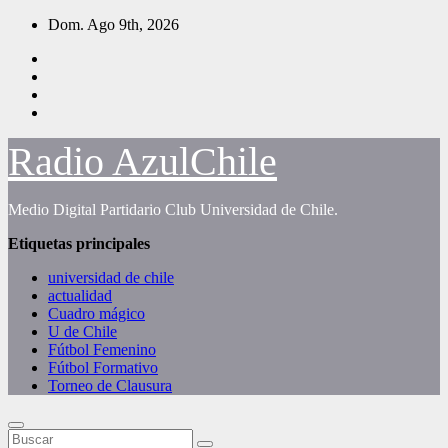
Saltar
Dom. Ago 9th, 2026
al
contenido
Radio AzulChile
Medio Digital Partidario Club Universidad de Chile.
Etiquetas principales
universidad de chile
actualidad
Cuadro mágico
U de Chile
Fútbol Femenino
Fútbol Formativo
Torneo de Clausura