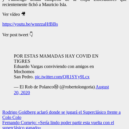
recientemente fichó a Mauricio Isla.
Ver vídeo 🎥
https://youtu.be/wnnrzaHfBBs
Ver post tweet 👇
POR ESTAS MAMADAS HAY COVID EN
TIGRES
Eduardo Vargas conviviendo con amigos en
Mochomos
San Pedro.
pic.twitter.com/QR1SYy9Lcx
— El Rob de PolancoⓂ️ (@robertolongoria)
August
20, 2020
Navegación
Rodrigo Goldberg aclaró donde se jugará el Superclásico frente a
Colo Colo
de
Fernando Cornejo: «Sería lindo poder partir esta vuelta con el
entradas
superclásico ganado»