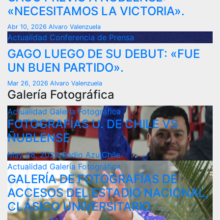
«NECESITAMOS LA VICTORIA».
Abr 10, 2026
Alvaro Valenzuela
Actualidad
Conferencia de Prensa
GAGO LUEGO DE SU DEBUT: «FUE
UN BUEN PARTIDO».
Mar 26, 2026
Alvaro Valenzuela
Galería Fotográfica
Actualidad
Galería Fotográfica
FOTOGRAFÍAS U. DE CHILE VS
ÑUBLENSE
May 28, 2024
Radio AzulChile
Actualidad
Galería Fotográfica
GALERÍA DE FOTOGRAFÍAS DE
ACCESOS DEL ESTADIO NACIONAL,
CLÁSICO UNIVERSITARIO