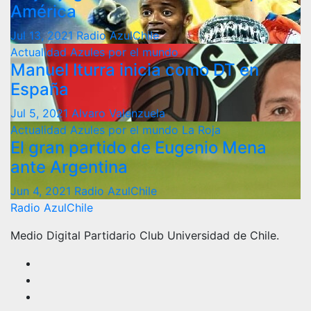
América
Jul 13, 2021
Radio AzulChile
Actualidad
Azules por el mundo
Manuel Iturra inicia como DT en
España
Jul 5, 2021
Alvaro Valenzuela
Actualidad
Azules por el mundo
La Roja
El gran partido de Eugenio Mena
ante Argentina
Jun 4, 2021
Radio AzulChile
Radio AzulChile
Medio Digital Partidario Club Universidad de Chile.