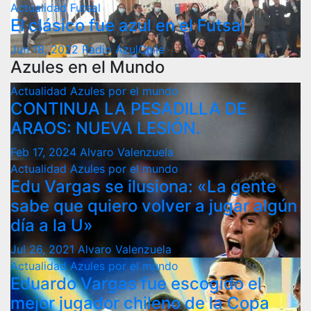
Actualidad
Futsal
El clásico fue azul en el Futsal
Jun 18, 2022
Radio AzulChile
Azules en el Mundo
Actualidad
Azules por el mundo
CONTINUA LA PESADILLA DE
ARAOS: NUEVA LESIÓN.
Feb 17, 2024
Alvaro Valenzuela
Actualidad
Azules por el mundo
Edu Vargas se ilusiona: «La gente
sabe que quiero volver a jugar algún
día a la U»
Jul 26, 2021
Alvaro Valenzuela
Actualidad
Azules por el mundo
Eduardo Vargas fue escogido el
mejor jugador chileno de la Copa