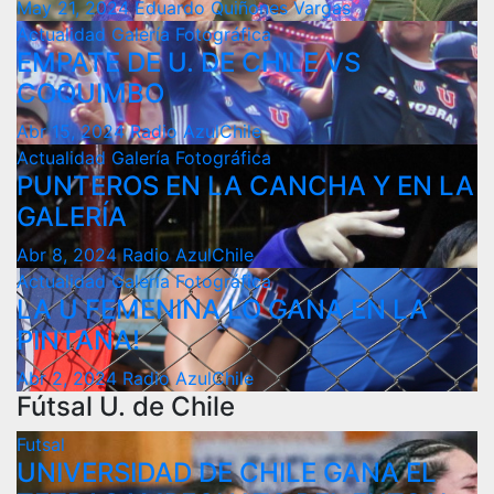
May 21, 2024
Eduardo Quiñones Vargas
Actualidad
Galería Fotográfica
EMPATE DE U. DE CHILE VS
COQUIMBO
Abr 15, 2024
Radio AzulChile
Actualidad
Galería Fotográfica
PUNTEROS EN LA CANCHA Y EN LA
GALERÍA
Abr 8, 2024
Radio AzulChile
Actualidad
Galería Fotográfica
LA U FEMENINA LO GANA EN LA
PINTANA!
Abr 2, 2024
Radio AzulChile
Fútsal U. de Chile
Futsal
UNIVERSIDAD DE CHILE GANA EL