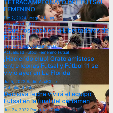
TETRACAMPEONATO DEL FUTSAL
FEMENINO
Dic 2, 2024
Joaquín Rivas
Actualidad
Futsal
¿Qué nos pasó en la Libertadores de
Futsal?
Sep 27, 2022
Joaquín Rivas
Actualidad
Fútbol Femenino
Futsal
¡Haciendo club! Grato amistoso
entre leonas Futsal y Fútbol 11 se
vivió ayer en La Florida
Jul 5, 2022
Radio AzulChile
Actualidad
Futsal
Decisiva fecha vivirá el equipo
Futsal en la final del certamen
Jun 24, 2022
Radio AzulChile