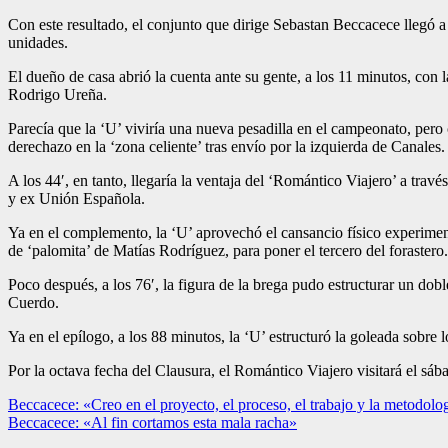
Con este resultado, el conjunto que dirige Sebastan Beccacece llegó a
unidades.
El dueño de casa abrió la cuenta ante su gente, a los 11 minutos, con 
Rodrigo Ureña.
Parecía que la ‘U’ viviría una nueva pesadilla en el campeonato, pero 
derechazo en la ‘zona celiente’ tras envío por la izquierda de Canales.
A los 44′, en tanto, llegaría la ventaja del ‘Romántico Viajero’ a tra
y ex Unión Española.
Ya en el complemento, la ‘U’ aprovechó el cansancio físico experiment
de ‘palomita’ de Matías Rodríguez, para poner el tercero del forastero.
Poco después, a los 76′, la figura de la brega pudo estructurar un dob
Cuerdo.
Ya en el epílogo, a los 88 minutos, la ‘U’ estructuró la goleada sobre 
Por la octava fecha del Clausura, el Romántico Viajero visitará el s
Navegación
Beccacece: «Creo en el proyecto, el proceso, el trabajo y la metodolo
Beccacece: «Al fin cortamos esta mala racha»
de