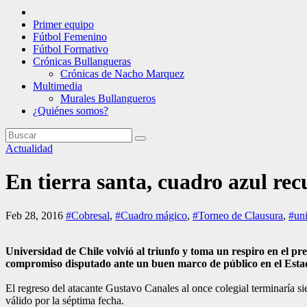
Primer equipo
Fútbol Femenino
Fútbol Formativo
Crónicas Bullangueras
Crónicas de Nacho Marquez
Multimedia
Murales Bullangueros
¿Quiénes somos?
Actualidad
En tierra santa, cuadro azul re
Feb 28, 2016
#Cobresal
,
#Cuadro mágico
,
#Torneo de Clausura
,
#uni
Universidad de Chile volvió al triunfo y toma un respiro en el pr
compromiso disputado ante un buen marco de público en el Estad
El regreso del atacante Gustavo Canales al once colegial terminaría si
válido por la séptima fecha.