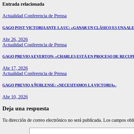
entradas
Entrada relacionada
Actualidad
Conferencia de Prensa
GAGO POST VICTORIA ANTE LA UC: «GANAR UN CLÁSICO ES UNA ALE
Abr 26, 2026
Actualidad
Conferencia de Prensa
GAGO PREVIO A EVERTON: «CHARLES ESTÁ EN PROCESO DE RECUP
Abr 17, 2026
Actualidad
Conferencia de Prensa
GAGO PREVIO A ÑUBLENSE: «NECESITAMOS LA VICTORIA».
Abr 10, 2026
Deja una respuesta
Tu dirección de correo electrónico no será publicada.
Los campos obli