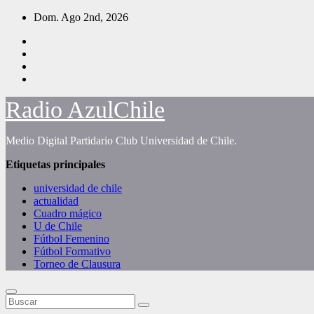
Saltar
Dom. Ago 2nd, 2026
al
contenido
Radio AzulChile
Medio Digital Partidario Club Universidad de Chile.
Etiquetas principales
universidad de chile
actualidad
Cuadro mágico
U de Chile
Fútbol Femenino
Fútbol Formativo
Torneo de Clausura