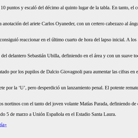
 10 puntos y escaló del décimo al quinto lugar de la tabla. En tanto, el
la anotación del ariete Carlos Oyaneder, con un certero cabezazo al áng
consiguió reaccionar en el último cuarto de hora del lapso inicial. A lo
vés del delantero Sebastián Ubilla, definiendo en el área y con un suave
ado por los pupilos de Dalcio Giovagnoli para aumentar las cifras en el 
lete por la ‘U’, pero desperdició un lanzamiento penal. El potente remat
los nortinos con el tanto del joven volante Matías Parada, definiendo de
ábado 5 de marzo a Unión Española en el Estadio Santa Laura.
gía»