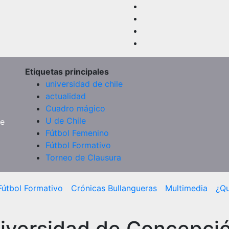
Etiquetas principales
universidad de chile
actualidad
Cuadro mágico
U de Chile
de
Fútbol Femenino
Fútbol Formativo
Torneo de Clausura
Fútbol Formativo
Crónicas Bullangueras
Multimedia
¿Q
iversidad de Concepció