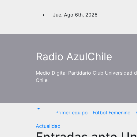
Saltar
al
Jue. Ago 6th, 2026
contenido
Radio AzulChile
Medio Digital Partidario Club Universidad 
Chile.
Primer equipo
Fútbol Femenino
Actualidad
Entradas ante Un