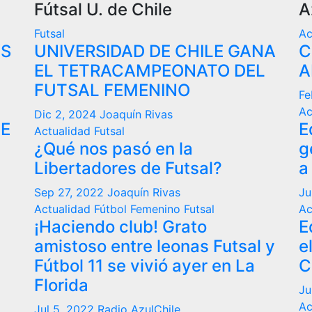
Fútsal U. de Chile
A
Futsal
Ac
VS
UNIVERSIDAD DE CHILE GANA
C
EL TETRACAMPEONATO DEL
A
FUTSAL FEMENINO
Fe
Ac
Dic 2, 2024
Joaquín Rivas
DE
E
Actualidad
Futsal
¿Qué nos pasó en la
g
Libertadores de Futsal?
a
Sep 27, 2022
Joaquín Rivas
Ju
Actualidad
Fútbol Femenino
Futsal
Ac
¡Haciendo club! Grato
E
amistoso entre leonas Futsal y
e
Fútbol 11 se vivió ayer en La
C
Florida
Ju
Ac
Jul 5, 2022
Radio AzulChile