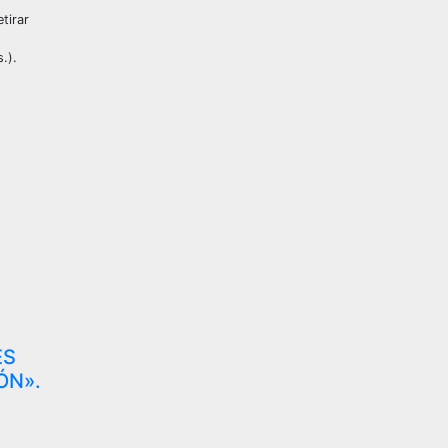
tirar
.).
ES
ÓN».