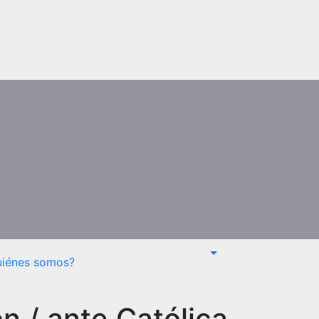
uiénes somos?
n / ante Católica