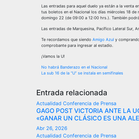
Las entradas para aquel duelo ya están a la venta en
tus boletos en el Nacional los días miércoles 18 de
domingo 22 (de 09:00 a 12:00 hrs.). También podrás
Las entradas de Marquesina, Pacífico Lateral Sur, An
Te recordamos que siendo
Amigo Azul
y comprando G
comprobante para ingresar al estadio.
¡Vamos la U!
Navegación
No habrá Banderazo en el Nacional
La sub 16 de la “U” se instala en semifinales
de
entradas
Entrada relacionada
Actualidad
Conferencia de Prensa
GAGO POST VICTORIA ANTE LA U
«GANAR UN CLÁSICO ES UNA ALE
Abr 26, 2026
Actualidad
Conferencia de Prensa