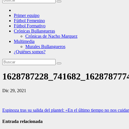
Primer equipo
Fútbol Femenino
Fútbol Formativo
Crónicas Bullangueras
Crónicas de Nacho Marquez
Multimedia
Murales Bullangueros
¿Quiénes somos?
1628787228_741682_1628787774
Dic 29, 2021
Navegación
Espinoza tras su salida del plantel: «En el último tiempo no nos cuida
de
Entrada relacionada
entradas