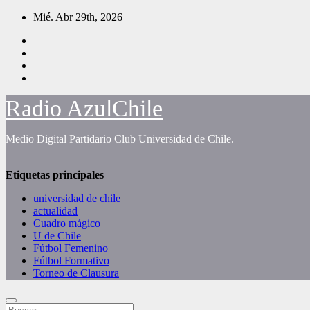
Saltar
Mié. Abr 29th, 2026
al
contenido
Radio AzulChile
Medio Digital Partidario Club Universidad de Chile.
Etiquetas principales
universidad de chile
actualidad
Cuadro mágico
U de Chile
Fútbol Femenino
Fútbol Formativo
Torneo de Clausura