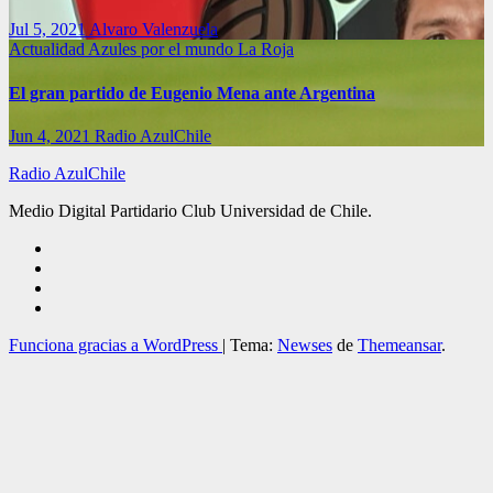
Jul 5, 2021
Alvaro Valenzuela
Actualidad
Azules por el mundo
La Roja
El gran partido de Eugenio Mena ante Argentina
Jun 4, 2021
Radio AzulChile
Radio AzulChile
Medio Digital Partidario Club Universidad de Chile.
Funciona gracias a WordPress
|
Tema:
Newses
de
Themeansar
.