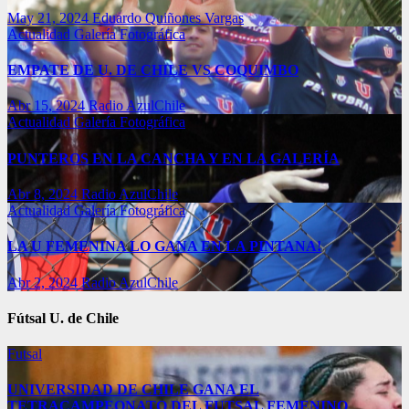
May 21, 2024
Eduardo Quiñones Vargas
Actualidad
Galería Fotográfica
EMPATE DE U. DE CHILE VS COQUIMBO
Abr 15, 2024
Radio AzulChile
Actualidad
Galería Fotográfica
PUNTEROS EN LA CANCHA Y EN LA GALERÍA
Abr 8, 2024
Radio AzulChile
Actualidad
Galería Fotográfica
LA U FEMENINA LO GANA EN LA PINTANA!
Abr 2, 2024
Radio AzulChile
Fútsal U. de Chile
Futsal
UNIVERSIDAD DE CHILE GANA EL
TETRACAMPEONATO DEL FUTSAL FEMENINO