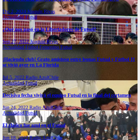
Dic 2, 2024
Joaquín Rivas
Actualidad
Futsal
¿Qué nos pasó en la Libertadores de Futsal?
Sep 27, 2022
Joaquín Rivas
Actualidad
Fútbol Femenino
Futsal
¡Haciendo club! Grato amistoso entre leonas Futsal y Fútbol 11
se vivió ayer en La Florida
Jul 5, 2022
Radio AzulChile
Actualidad
Futsal
Decisiva fecha vivirá el equipo Futsal en la final del certamen
Jun 24, 2022
Radio AzulChile
Actualidad
Futsal
El clásico fue azul en el Futsal
Jun 18, 2022
Radio AzulChile