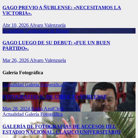
GAGO PREVIO A ÑUBLENSE: «NECESITAMOS LA
VICTORIA».
Abr 10, 2026
Alvaro Valenzuela
Actualidad
Conferencia de Prensa
GAGO LUEGO DE SU DEBUT: «FUE UN BUEN
PARTIDO».
Mar 26, 2026
Alvaro Valenzuela
Galería Fotográfica
Actualidad
Galería Fotográfica
FOTOGRAFÍAS U. DE CHILE VS ÑUBLENSE
May 28, 2024
Radio AzulChile
Actualidad
Galería Fotográfica
GALERÍA DE FOTOGRAFÍAS DE ACCESOS DEL
ESTADIO NACIONAL, CLÁSICO UNIVERSITARIO