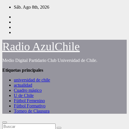
Saltar
Sáb. Ago 8th, 2026
al
contenido
Radio AzulChile
Medio Digital Partidario Club Universidad de Chile.
Etiquetas principales
universidad de chile
actualidad
Cuadro mágico
U de Chile
Fútbol Femenino
Fútbol Formativo
Torneo de Clausura