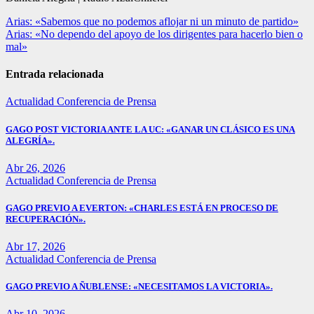
Navegación
Arias: «Sabemos que no podemos aflojar ni un minuto de partido»
Arias: «No dependo del apoyo de los dirigentes para hacerlo bien o
de
mal»
entradas
Entrada relacionada
Actualidad
Conferencia de Prensa
GAGO POST VICTORIA ANTE LA UC: «GANAR UN CLÁSICO ES UNA
ALEGRÍA».
Abr 26, 2026
Actualidad
Conferencia de Prensa
GAGO PREVIO A EVERTON: «CHARLES ESTÁ EN PROCESO DE
RECUPERACIÓN».
Abr 17, 2026
Actualidad
Conferencia de Prensa
GAGO PREVIO A ÑUBLENSE: «NECESITAMOS LA VICTORIA».
Abr 10, 2026