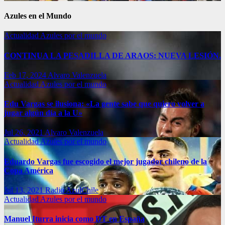
Azules en el Mundo
Actualidad
Azules por el mundo
CONTINUA LA PESADILLA DE ARAOS: NUEVA LESIÓN.
Feb 17, 2024
Alvaro Valenzuela
Actualidad
Azules por el mundo
Edu Vargas se ilusiona: «La gente sabe que quiero volver a
jugar algún día a la U»
Jul 26, 2021
Alvaro Valenzuela
Actualidad
Azules por el mundo
Eduardo Vargas fue escogido el mejor jugador chileno de la
Copa América
Jul 13, 2021
Radio AzulChile
Actualidad
Azules por el mundo
Manuel Iturra inicia como DT en España