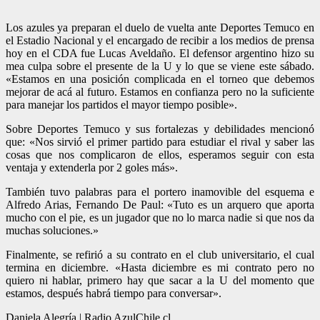
Los azules ya preparan el duelo de vuelta ante Deportes Temuco en
el Estadio Nacional y el encargado de recibir a los medios de prensa
hoy en el CDA fue Lucas Aveldaño. El defensor argentino hizo su
mea culpa sobre el presente de la U y lo que se viene este sábado.
«Estamos en una posición complicada en el torneo que debemos
mejorar de acá al futuro. Estamos en confianza pero no la suficiente
para manejar los partidos el mayor tiempo posible».
Sobre Deportes Temuco y sus fortalezas y debilidades mencionó
que: «Nos sirvió el primer partido para estudiar el rival y saber las
cosas que nos complicaron de ellos, esperamos seguir con esta
ventaja y extenderla por 2 goles más».
También tuvo palabras para el portero inamovible del esquema e
Alfredo Arias, Fernando De Paul: «Tuto es un arquero que aporta
mucho con el pie, es un jugador que no lo marca nadie si que nos da
muchas soluciones.»
Finalmente, se refirió a su contrato en el club universitario, el cual
termina en diciembre. «Hasta diciembre es mi contrato pero no
quiero ni hablar, primero hay que sacar a la U del momento que
estamos, después habrá tiempo para conversar».
Daniela Alegría | Radio AzulChile.cl