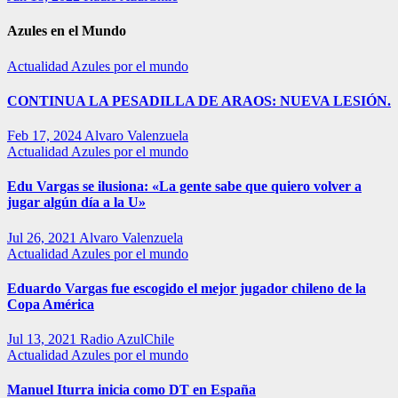
Azules en el Mundo
Actualidad
Azules por el mundo
CONTINUA LA PESADILLA DE ARAOS: NUEVA LESIÓN.
Feb 17, 2024
Alvaro Valenzuela
Actualidad
Azules por el mundo
Edu Vargas se ilusiona: «La gente sabe que quiero volver a
jugar algún día a la U»
Jul 26, 2021
Alvaro Valenzuela
Actualidad
Azules por el mundo
Eduardo Vargas fue escogido el mejor jugador chileno de la
Copa América
Jul 13, 2021
Radio AzulChile
Actualidad
Azules por el mundo
Manuel Iturra inicia como DT en España