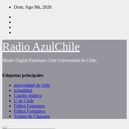
Saltar
Dom. Ago 9th, 2026
al
contenido
Radio AzulChile
Medio Digital Partidario Club Universidad de Chile.
Etiquetas principales
universidad de chile
actualidad
Cuadro mágico
U de Chile
Fútbol Femenino
Fútbol Formativo
Torneo de Clausura