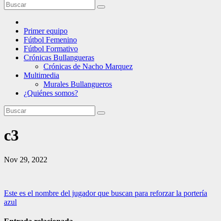
Primer equipo
Fútbol Femenino
Fútbol Formativo
Crónicas Bullangueras
Crónicas de Nacho Marquez
Multimedia
Murales Bullangueros
¿Quiénes somos?
c3
Nov 29, 2022
Navegación
Este es el nombre del jugador que buscan para reforzar la portería
azul
de